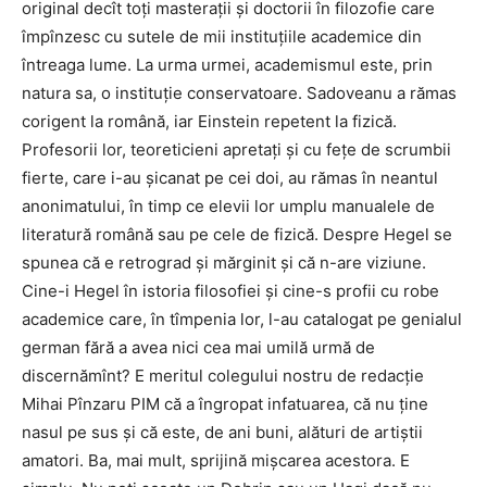
original decît toţi masteraţii şi doctorii în filozofie care
împînzesc cu sutele de mii instituţiile academice din
întreaga lume. La urma urmei, academismul este, prin
natura sa, o instituţie conservatoare. Sadoveanu a rămas
corigent la română, iar Einstein repetent la fizică.
Profesorii lor, teoreticieni apretaţi şi cu feţe de scrumbii
fierte, care i-au şicanat pe cei doi, au rămas în neantul
anonimatului, în timp ce elevii lor umplu manualele de
literatură română sau pe cele de fizică. Despre Hegel se
spunea că e retrograd şi mărginit şi că n-are viziune.
Cine-i Hegel în istoria filosofiei şi cine-s profii cu robe
academice care, în tîmpenia lor, l-au catalogat pe genialul
german fără a avea nici cea mai umilă urmă de
discernămînt? E meritul colegului nostru de redacţie
Mihai Pînzaru PIM că a îngropat infatuarea, că nu ţine
nasul pe sus şi că este, de ani buni, alături de artiştii
amatori. Ba, mai mult, sprijină mişcarea acestora. E