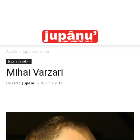
Acasă
Jupan de salon
Jupan de salon
Mihai Varzari
De către
Jupanu
-
18 iunie 2013