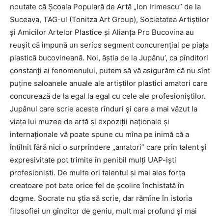
noutate că Şcoala Populară de Artă „Ion Irimescu” de la
Suceava, TAG-ul (Tonitza Art Group), Societatea Artiştilor
şi Amicilor Artelor Plastice şi Alianţa Pro Bucovina au
reuşit că impună un serios segment concurenţial pe piaţa
plastică bucovineană. Noi, ăştia de la Jupânu’, ca pînditori
constanţi ai fenomenului, putem să vă asigurăm că nu sînt
puţine saloanele anuale ale artiştilor plastici amatori care
concurează de la egal la egal cu cele ale profesioniştilor.
Jupânul care scrie aceste rînduri şi care a mai văzut la
viaţa lui muzee de artă şi expoziţii naţionale şi
internaţionale vă poate spune cu mîna pe inimă că a
întîlnit fără nici o surprindere „amatori” care prin talent şi
expresivitate pot trimite în penibil mulţi UAP-işti
profesionişti. De multe ori talentul şi mai ales forţa
creatoare pot bate orice fel de şcolire închistată în
dogme. Socrate nu ştia să scrie, dar rămîne în istoria
filosofiei un gînditor de geniu, mult mai profund şi mai