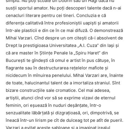
simplu. Nu poţi scoate un Dobrin sau un Hagi dacă nu
susţii sportul amator. Nu poţi descoperi talente dacă n-ai
cenacluri literare pentru cei tineri. Concluzia e că
diferenţa calitativă între profesioniştii uapişti şi amatorii
într-ale plasticii e din ce în ce mai difuză. O demonstrează
Mihai Varzari. Cînd despre un om citeşti că-i absolvent de
Drept la prestigioasa Universitatea „A.I. Cuza” din Iaşi şi
că are master în Ştiinţe Penale la „Spiru Haret” din
Bucureşti te gîndeşti că omul e artist în pus cătuşe, în
flagrante sau în destructurarea reţelelor mafiote şi
nicidecum în mînuirea penelului. Mihai Varzari are, înainte
de toate, halucinantul talent de a imortaliza straniul. Sînt
bizare construcţiile sale cromatice. Cel mai adesea,
artiştii, atunci cînd vor să se exprime vizavi de eternul
feminin, ori eşuează în nuduri deşănţate, într-o
senzualitate lăbărţată şi dizgraţioasă, ori, dimpotrivă, se
îneacă într-un lirism pe cît de dulceag tot pe atît de pueril.
Varzari a evitat aceste şabloane şi a imaginat irealul