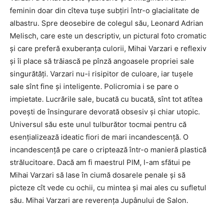
feminin doar din cîteva tuşe subţiri într-o glacialitate de
albastru. Spre deosebire de colegul său, Leonard Adrian
Melisch, care este un descriptiv, un pictural foto cromatic
şi care preferă exuberanţa culorii, Mihai Varzari e reflexiv
şi îi place să trăiască pe pînză angoasele propriei sale
singurătăţi. Varzari nu-i risipitor de culoare, iar tuşele
sale sînt fine şi inteligente. Policromia i se pare o
impietate. Lucrările sale, bucată cu bucată, sînt tot atîtea
poveşti de însingurare devorată obsesiv şi chiar utopic.
Universul său este unul tulburător tocmai pentru că
esenţializează ideatic fiori de mari incandescenţă. O
incandescenţă pe care o criptează într-o manieră plastică
strălucitoare. Dacă am fi maestrul PIM, l-am sfătui pe
Mihai Varzari să lase în ciumă dosarele penale şi să
picteze cît vede cu ochii, cu mintea şi mai ales cu sufletul
său. Mihai Varzari are reverenţa Jupânului de Salon.