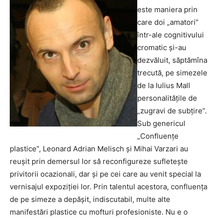
este maniera prin
care doi „amatori”
într-ale cognitivului
cromatic şi-au
dezvăluit, săptămîna
trecută, pe simezele
de la Iulius Mall
personalităţile de
„zugravi de subţire”.
Sub genericul
„Confluenţe
plastice”, Leonard Adrian Melisch şi Mihai Varzari au
reuşit prin demersul lor să reconfigureze sufleteşte
privitorii ocazionali, dar şi pe cei care au venit special la
vernisajul expoziţiei lor.
Prin talentul acestora, confluenţa
de pe simeze a depăşit, indiscutabil, multe alte
manifestări plastice cu mofturi profesioniste. Nu e o