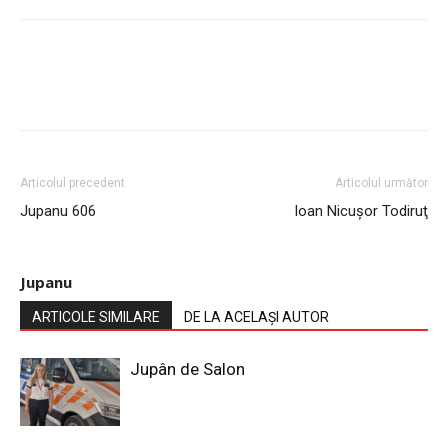
Articolul precedent
Articolul următor
Jupanu 606
Ioan Nicuşor Todiruţ
Jupanu
ARTICOLE SIMILARE
DE LA ACELAȘI AUTOR
Jupân de Salon