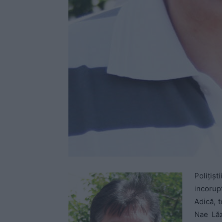
Poliţişt
incorupt
Adică, t
Nae Lăz