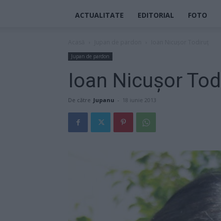
ACTUALITATE
EDITORIAL
FOTO
Acasă
Jupan de pardon
Ioan Nicuşor Todiruţ
Jupan de pardon
Ioan Nicuşor Tod
De către
Jupanu
-
18 iunie 2013