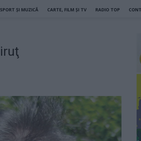
SPORT ȘI MUZICĂ
CARTE, FILM ȘI TV
RADIO TOP
CON
iruţ