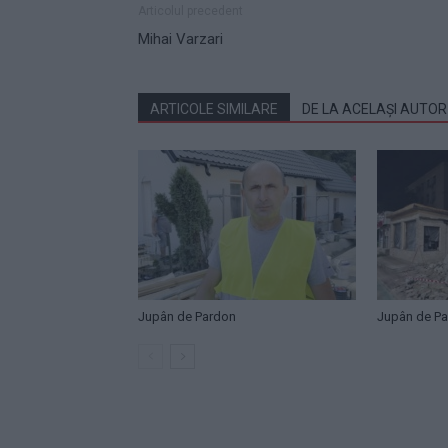
Articolul precedent
Mihai Varzari
ARTICOLE SIMILARE
DE LA ACELAȘI AUTOR
Jupân de Pardon
Jupân de P