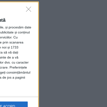
ntă
rile, și procesăm date
ublicitate și conținut
viciilor.
Cu
ție prin scanarea
e noi și 1733
za să vă dați
ainte de a vă
lor dvs. cu caracter
crare. Preferințele
rageți consimțământul
a de jos a paginii
DE ACORD