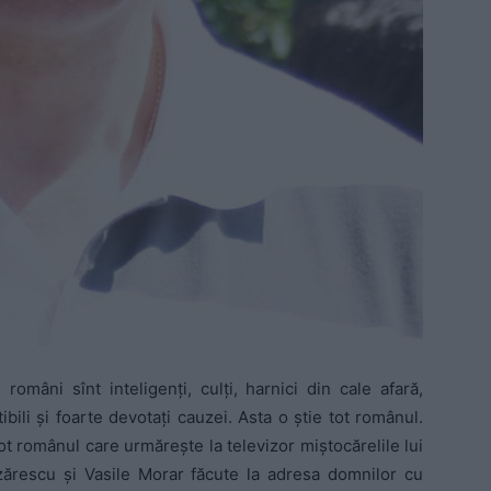
ii români sînt inteligenţi, culţi, harnici din cale afară,
ibili şi foarte devotaţi cauzei. Asta o ştie tot românul.
ot românul care urmăreşte la televizor miştocărelile lui
ărescu şi Vasile Morar făcute la adresa domnilor cu