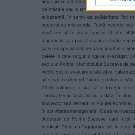
aduc brusc aminte că şi ei au prin biblioraftu
de măsele sau a stresului cauzat de lene. Şi
subalternii, în semn de solidaritate, fac r
cuptorul cu microunde. Faină invenţie mai e 
dacă vrei să te dai la fund şi să fii şi pl
diagnostic şi o parafă scapi de toate necaz
care s-a specializat, se pare, în ultim vreme
belele în care singur, singurel s-a băgat. 
sediului Poliţiei Municipiului Suceava de pe 
vechi, deşi o evaluare arată că nu valoreaz
să o explice domnul Todiruţ şi nănaşul său, 
70 de miliarde, e clar că te loveşte stre
Todiruţ l-a şi făcut. Şi nu o dată. În plus
(Inspectoratul General al Poliţiei Române).
în activitatea managerială”. Ca să nu-l pască
Judeţean de Poliţie Suceava, care, cică, es
medical. Citim cu îngrijorare că, la doar
concedii medicale în calitate de şef al unui