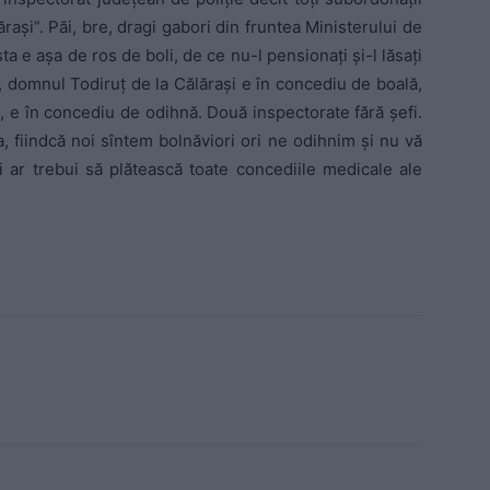
ăraşi”. Păi, bre, dragi gabori din fruntea Ministerului de
a e aşa de ros de boli, de ce nu-l pensionaţi şi-l lăsaţi
, domnul Todiruţ de la Călăraşi e în concediu de boală,
, e în concediu de odihnă. Două inspectorate fără şefi.
ala, fiindcă noi sîntem bolnăviori ori ne odihnim şi nu vă
i ar trebui să plătească toate concediile medicale ale