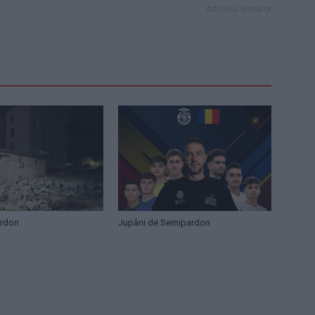
Articolul următor
ardon
Jupâni de Semipardon