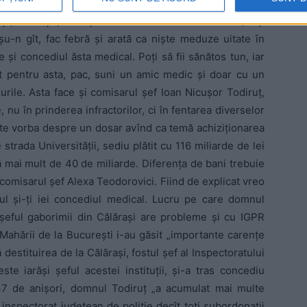
ri şi rasteluri nişte trascău pitit special contra durerii
, în sfîrşit, cînd şeful intră în concediu medical, toţi
oşu-n gît, fac febră şi arată ca nişte meduze uitate în
şi concediul ăsta medical. Poţi să fii sănătos tun, iar
ătit pentru asta, pac, suni un amic medic şi doar cu un
urile. Asta face şi comisarul şef Ioan Nicuşor Todiruţ,
, nu în prinderea infractorilor, ci în fentarea diverselor
Este vorba despre un dosar avînd ca temă achiziţionarea
strada Universităţii, sediu plătit cu 116 miliarde de lei
ă mai mult de 40 de miliarde. Diferenţa de bani trebuie
comisarul şef Alexa Teodorovici. Fiind de explicat vreo
sul şi-ţi iei concediul medical. Lucru pe care domnul
, şeful gaborimii din Călăraşi are probleme şi cu IGPR
 Mahării de la Bucureşti i-au găsit „importante carenţe
 destituirea de la Călăraşi, fostul şef al Inspectoratului
te iarăşi şeful acestei instituţii, şi-a tras concediu
 47 de anişori, domnul Todiruţ „a acumulat mai multe
 inspectorat judeţean de poliţie decît toţi subordonaţii