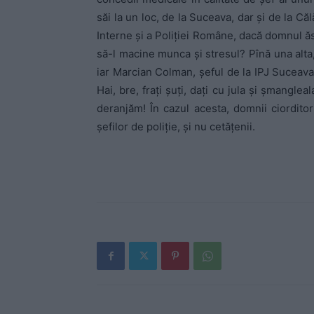
săi la un loc, de la Suceava, dar şi de la Căl
Interne şi a Poliţiei Române, dacă domnul ăst
să-l macine munca şi stresul? Pînă una alta
iar Marcian Colman, şeful de la IPJ Suceava
Hai, bre, fraţi şuţi, daţi cu jula şi şmangle
deranjăm! În cazul acesta, domnii ciorditor
şefilor de poliţie, şi nu cetăţenii.