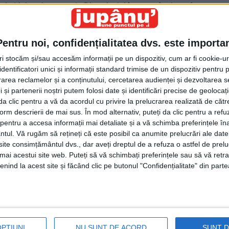
şi chipiu ori scenetele Divertisului în care sînt luate în
nexistentele calităţi şi talente enumerate mai sus şi
e apărătorilor legii.
Realitatea ne demonstrează că, în
Pentru noi, confidențialitatea dvs. este importa
 poliţistul mioritic preferă să-şi apere mai curînd
 piele decît pe cea a concetăţenilor. Mentalitatea are o
tri stocăm și/sau accesăm informații pe un dispozitiv, cum ar fi cookie-u
dentificatori unici și informații standard trimise de un dispozitiv pentru p
logică simplă. Adică, de ce să plîngă mama mea cînd
rea reclamelor și a conținutului, cercetarea audienței și dezvoltarea ser
plîngă mamele fraierilor? De ce să-mi risc eu gradul,
 și partenerii noștri putem folosi date și identificări precise de geoloca
, solda babană plus mica ciupeală punîndu-mă în slujba
i da clic pentru a vă da acordul cu privire la prelucrarea realizată de cătr
bine mersi, să stau la căldurică, în birouaş, să levitez ca
form descrierii de mai sus. În mod alternativ, puteți da clic pentru a refu
entru a accesa informații mai detaliate și a vă schimba preferințele în
i scriu din cînd în cînd cîte un raport din care şefii,
ntul.
Vă rugăm să rețineți că este posibil ca anumite prelucrări ale date
 mai nimic? Ăsta-i drumul cel mai sigur pentru o viaţă
te consimțământul dvs., dar aveți dreptul de a refuza o astfel de prelu
e babană. Cînd mecanica asta este exersată de un gabor
umai acestui site web. Puteți să vă schimbați preferințele sau să vă ret
 ea apelează şefii cei mari, se schimbă calimera. Poliţia
nind la acest site și făcând clic pe butonul "Confidențialitate" din parte
mimetismului. Cînd şeful sforăie de se cutremură Codul
 ca să nu-l trezească, fiindcă, se ştie, munca produce
ză munca, subalternii, ca la comandă, se fîţîie şi ei, de
osare. Cînd şeful vine cherchelit la scîrbici, gradaţii îşi
OPȚIUNI
NU SUNT DE ACORD
SUNT 