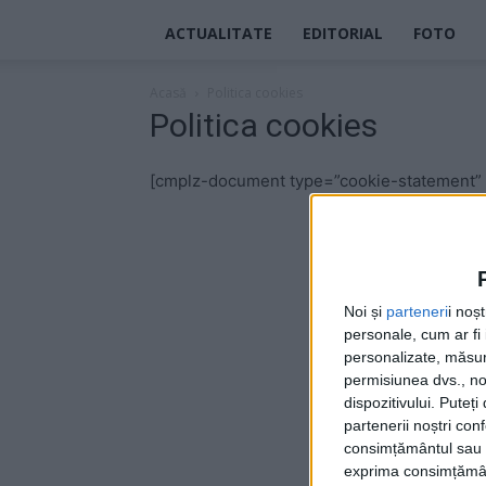
ACTUALITATE
EDITORIAL
FOTO
Acasă
Politica cookies
Politica cookies
[cmplz-document type=”cookie-statement” 
Noi și
parteneri
i noș
personale, cum ar fi i
personalizate, măsura
permisiunea dvs., noi
dispozitivului. Puteț
partenerii noștri con
consimțământul sau p
exprima consimțămâ