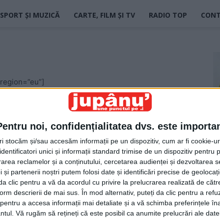
SPORT ȘI MUZICĂ
CARTE, FILM ȘI TV
RADIO TOP
CON
region=”eu”]
Pentru noi, confidențialitatea dvs. este importa
tri stocăm și/sau accesăm informații pe un dispozitiv, cum ar fi cookie-u
dentificatori unici și informații standard trimise de un dispozitiv pentru p
rea reclamelor și a conținutului, cercetarea audienței și dezvoltarea ser
 și partenerii noștri putem folosi date și identificări precise de geoloca
i da clic pentru a vă da acordul cu privire la prelucrarea realizată de cătr
form descrierii de mai sus. În mod alternativ, puteți da clic pentru a refu
entru a accesa informații mai detaliate și a vă schimba preferințele în
ntul.
Vă rugăm să rețineți că este posibil ca anumite prelucrări ale date