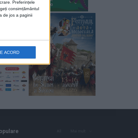
crare. Preferințele
rageți consimțământul
a de jos a paginii
DE ACORD
opulare
All
Mai mult