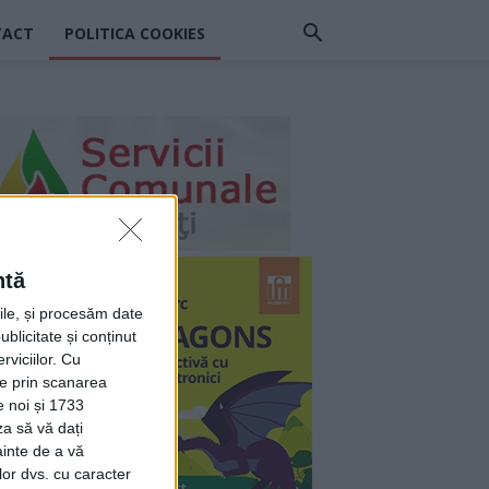
TACT
POLITICA COOKIES
ntă
rile, și procesăm date
ublicitate și conținut
viciilor.
Cu
ție prin scanarea
e noi și 1733
za să vă dați
ainte de a vă
lor dvs. cu caracter