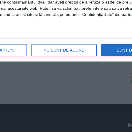
te consimțământul dvs., dar aveți dreptul de a refuza o astfel de prelu
umai acestui site web. Puteți să vă schimbați preferințele sau să vă ret
nind la acest site și făcând clic pe butonul "Confidențialitate" din parte
OPȚIUNI
NU SUNT DE ACORD
SUNT 
P