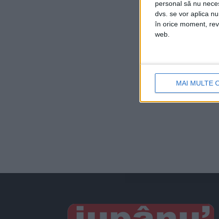
personal să nu necesi
dvs. se vor aplica n
în orice moment, reve
web.
MAI MULTE 