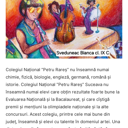
Colegiul Național ”Petru Rareș” nu înseamnă numai
chimie, fizică, biologie, engleză, germană, română și
istorie. Colegiul Național ”Petru Rareș” Suceava nu
înseamnă numai elevi care obțin rezultate foarte bune la
Evaluarea Națională și la Bacalaureat, și care cîștigă
premii și mențiuni la olimpiadele naționale și la alte
concursuri. Acest colegiu, printre cele mai bune din
județ, înseamnă și elevi cu talente în domeniul artei. Una