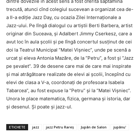
dintre dovezile în acest sens a fost oferită săptămîna
trecută, atunci cînd colegiul sucevean a organizat cea de-
a II-a ediție Jazz Day, cu ocazia Zilei Internaționale a
Jazz-ului. Pe lîngă dialogul cu artiștii Berti Barbera, artist
originar din Suceava, și Adalbert Jimmy Cserkesz, care a
avut loc în aula școlii și pe lîngă concertul susținut de cei
doi la Teatrul Municipal ”Matei Vișniec”, unde pe scenă a
urcat și eleva Antonia Mazăre, de la ”Petru”, a fost și ”Jazz
pe șevalet”. 39 de desene care mai de care mai inspirate
și mai atrăgătoare realizate de elevi ai școlii, începînd cu
elevi de clasa a V-a, coordonați de profesoara Isabela
Tabarcea”, au fost expuse la ”Petru” și la ”Matei Vișniec”.
Unora le place matematica, fizica, germana și istoria, dar
și desenul. Și poate și jazz-ul.
ETICHETE
jazz
jazz Petru Rareș
Jupân de Salon
jupânu'