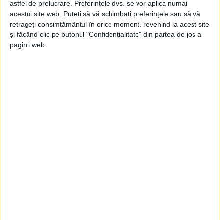
astfel de prelucrare. Preferințele dvs. se vor aplica numai
Jupanu
-
28 iulie 2026
acestui site web. Puteți să vă schimbați preferințele sau să vă
retrageți consimțământul în orice moment, revenind la acest site
și făcând clic pe butonul "Confidențialitate" din partea de jos a
paginii web.
Jupâni de Salon
Jupanu
-
21 iulie 2026