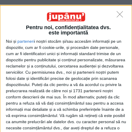
Pentru noi, confidențialitatea dvs.
este importantă
Noi și
parteneri
i noștri stocăm și/sau accesăm informații pe un
dispozitiv, cum ar fi cookie-urile, și procesăm date personale,
Etichetă: Jupân de Salon
cum ar fi identificatori unici și informații standard trimise de un
dispozitiv pentru publicitate și conținut personalizate, măsurarea
reclamelor și a conținutului, cercetarea audienței și dezvoltarea
serviciilor.
Cu permisiunea dvs., noi și partenerii noștri putem
folosi date și identificări precise de geolocație prin scanarea
dispozitivului. Puteți da clic pentru a vă da acordul cu privire la
prelucrarea realizată de către noi și 1731 partenerii noștri
conform descrierii de mai sus. În mod alternativ, puteți da clic
pentru a refuza să vă dați consimțământul sau pentru a accesa
informații mai detaliate și a vă schimba preferințele înainte de a
vă exprima consimțământul.
Vă rugăm să rețineți că este posibil
ca anumite prelucrări ale datelor dvs. cu caracter personal să nu
Jupân de Salon
necesite consimțământul dvs., dar aveți dreptul de a refuza o