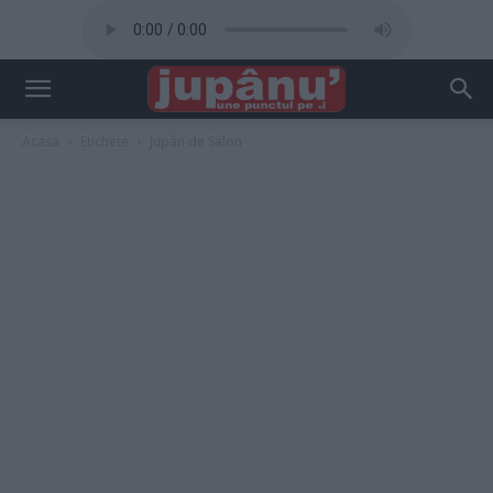
Acasă
Etichete
Jupân de Salon