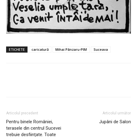
ETICHETE
caricatură
Mihai Pânzaru-PIM
Suceava
Articolul precedent
Articolul următor
Pentru binele României,
Jupâni de Salon
terasele din centrul Sucevei
trebuie desființate. Toate