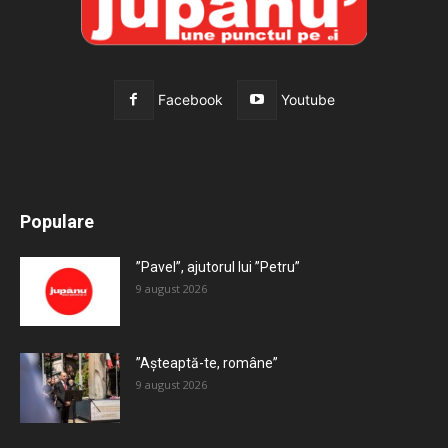
Facebook
Youtube
All
Recomandate
Tot timpul populare
Populare
Mai mult
”Pavel”, ajutorul lui ”Petru”
9 august 2026
”Așteaptă-te, române”
9 august 2026