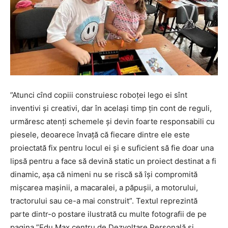
”
Atunci cînd copiii construiesc roboței lego ei sînt
inventivi și creativi, dar în același timp țin cont de reguli,
urmăresc atenți schemele și devin foarte responsabili cu
piesele, deoarece învață că fiecare dintre ele este
proiectată fix pentru locul ei și e suficient să fie doar una
lipsă pentru a face să devină static un proiect destinat a fi
dinamic, așa că nimeni nu se riscă să își compromită
mișcarea mașinii, a macaralei, a păpușii, a motorului,
tractorului sau ce-a mai construit”. Textul reprezintă
parte dintr-o postare ilustrată cu multe fotografii de pe
pagina ”Edu Max centru de Dezvoltare Personală și