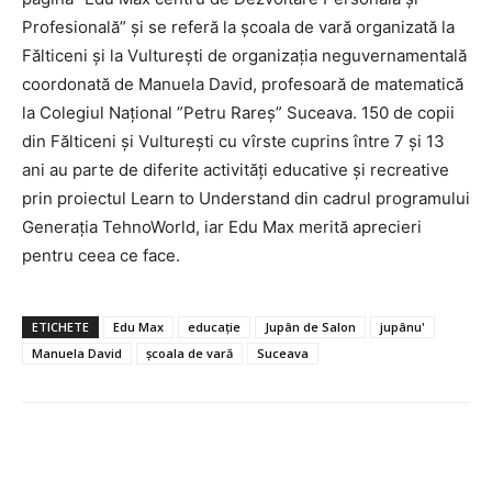
Profesională” și se referă la școala de vară organizată la
Fălticeni și la Vulturești de organizația neguvernamentală
coordonată de Manuela David, profesoară de matematică
la Colegiul Național ”Petru Rareș” Suceava. 150 de copii
din Fălticeni și Vulturești cu vîrste cuprins între 7 și 13
ani au parte de diferite activități educative și recreative
prin proiectul Learn to Understand din cadrul programului
Generația TehnoWorld, iar Edu Max merită aprecieri
pentru ceea ce face.
ETICHETE
Edu Max
educație
Jupân de Salon
jupânu'
Manuela David
școala de vară
Suceava