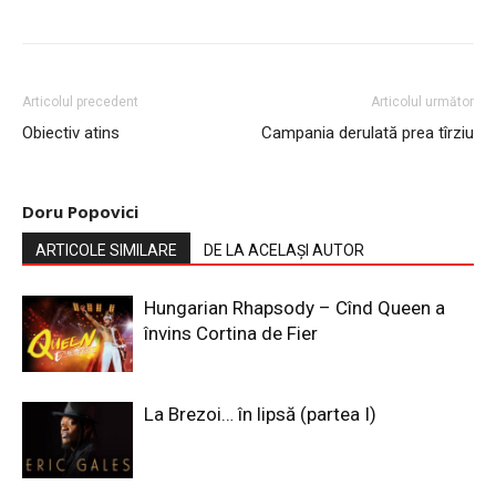
Articolul precedent
Articolul următor
Obiectiv atins
Campania derulată prea tîrziu
Doru Popovici
ARTICOLE SIMILARE
DE LA ACELAȘI AUTOR
Hungarian Rhapsody – Cînd Queen a
învins Cortina de Fier
La Brezoi… în lipsă (partea I)