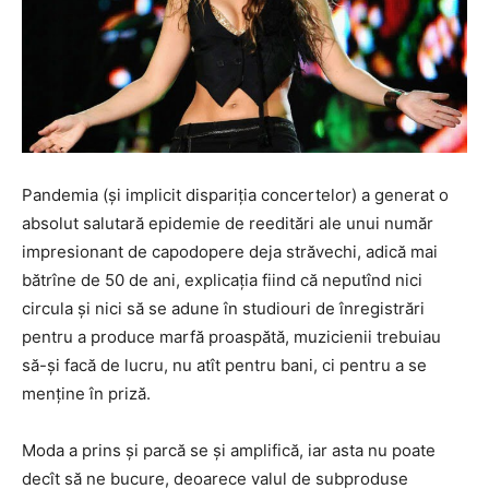
Pandemia (și implicit dispariția concertelor) a generat o
absolut salutară epidemie de reeditări ale unui număr
impresionant de capodopere deja străvechi, adică mai
bătrîne de 50 de ani, explicația fiind că neputînd nici
circula și nici să se adune în studiouri de înregistrări
pentru a produce marfă proaspătă, muzicienii trebuiau
să-și facă de lucru, nu atît pentru bani, ci pentru a se
menține în priză.
Moda a prins și parcă se și amplifică, iar asta nu poate
decît să ne bucure, deoarece valul de subproduse