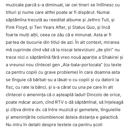
muzicale parcă s-a diminuat, iar cei tineri se întîlnesc cu
titluri și nume care altfel poate ar fi dispărut. Numai
săptămîna trecută au reeditat albume și Jethro Tull, și
Pink Floyd, și Ten Years After, și Status Quo, și încă
foarte mulți alții, ceea ce zău că e minunat. Asta ar fi
partea de bucurie din titlul de azi. În alt context, mirarea
mă cuprinde cînd văd că la niscai televiziuni „de știri” nu
trece nici o săptămînă fără vreo nouă apariție a Shakirei și
a vreunui nou cîntecel gen „Ala-bala-portocala” (cu texte
ca pentru copiii cu grave probleme) în care doamna asta
se tînguie că bărbat-su a lăsat-o cu copiii și cu datorii la
fisc, cu rate la bănci, și s-a cărat cu una pe care în alt
cîntecel o amenința că o așteaptă Iadul! Dincolo de orice,
poate măcar acum, cînd RTV o dă săptămînal, să înțeleagă
și cîțiva dintre dv. că între muzică și gemetele, tînguielile
și amenințările columbiencei ăsteia distanța e galactică.
Nu intru în detalii despre textele ca pentru școli