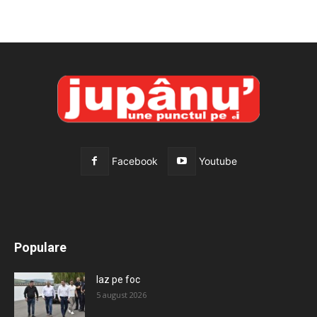
Facebook
Youtube
All
Recomandate
Tot timpul populare
Populare
Mai mult
Iaz pe foc
5 august 2026