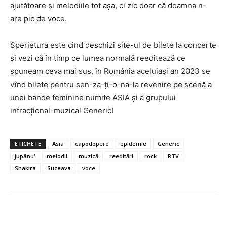
ajutătoare și melodiile tot așa, ci zic doar că doamna n-
are pic de voce.
Sperietura este cînd deschizi site-ul de bilete la concerte
și vezi că în timp ce lumea normală reeditează ce
spuneam ceva mai sus, în România aceluiași an 2023 se
vînd bilete pentru sen-za-ți-o-na-la revenire pe scenă a
unei bande feminine numite ASIA și a grupului
infracțional-muzical Generic!
ETICHETE
Asia
capodopere
epidemie
Generic
jupânu'
melodii
muzică
reeditări
rock
RTV
Shakira
Suceava
voce