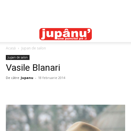
Acasă
Jupan de salon
Jupan de salon
Vasile Blanari
De către
Jupanu
-
18 februarie 2014