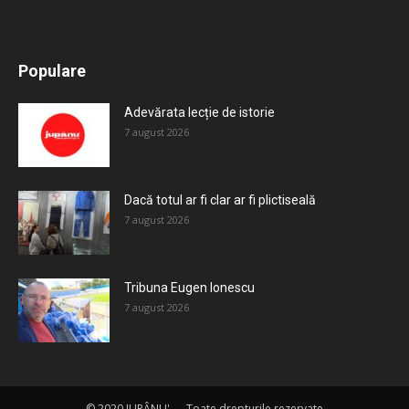
All
Recomandate
Tot timpul populare
Populare
Mai mult
Adevărata lecție de istorie
7 august 2026
Dacă totul ar fi clar ar fi plictiseală
7 august 2026
Tribuna Eugen Ionescu
7 august 2026
© 2020 JUPÂNU' — Toate drepturile rezervate