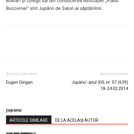
Blanari şi colegii săi din conducerea Asociaţiei „Plaiul
Bucovinei” sînt Jupânii de Salon ai săptămînii.
Articolul precedent
Articolul următor
Eugen Girigan
Jupânu’-anul XIII, nr. 07 (639)
18-24.02.2014
Jupanu
ARTICOLE SIMILARE
DE LA ACELAȘI AUTOR