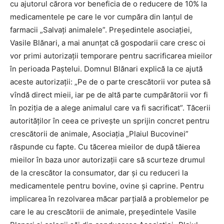
cu ajutorul cărora vor beneficia de o reducere de 10% la
medicamentele pe care le vor cumpăra din lanţul de
farmacii „Salvaţi animalele”. Preşedintele asociaţiei,
Vasile Blănari, a mai anunţat că gospodarii care cresc oi
vor primi autorizaţii temporare pentru sacrificarea mieilor
în perioada Paştelui. Domnul Blănari explică la ce ajută
aceste autorizaţii: „Pe de o parte crescătorii vor putea să
vîndă direct mieii, iar pe de altă parte cumpărătorii vor fi
în poziţia de a alege animalul care va fi sacrificat”. Tăcerii
autorităţilor în ceea ce priveşte un sprijin concret pentru
crescătorii de animale, Asociaţia „Plaiul Bucovinei”
răspunde cu fapte. Cu tăcerea mieilor de după tăierea
mieilor în baza unor autorizaţii care să scurteze drumul
de la crescător la consumator, dar şi cu reduceri la
medicamentele pentru bovine, ovine şi caprine. Pentru
implicarea în rezolvarea măcar parţială a problemelor pe
care le au crescătorii de animale, preşedintele Vasile