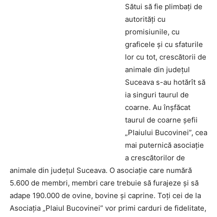
Sătui să fie plimbaţi de
autorităţi cu
promisiunile, cu
graficele şi cu sfaturile
lor cu tot, crescătorii de
animale din judeţul
Suceava s-au hotărît să
ia singuri taurul de
coarne. Au înşfăcat
taurul de coarne şefii
„Plaiului Bucovinei”, cea
mai puternică asociaţie
a crescătorilor de
animale din judeţul Suceava. O asociaţie care numără
5.600 de membri, membri care trebuie să furajeze şi să
adape 190.000 de ovine, bovine şi caprine.
Toţi cei de la
Asociaţia „Plaiul Bucovinei” vor primi carduri de fidelitate,