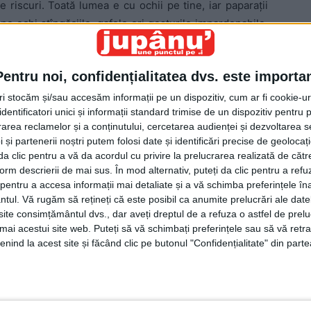
e riscuri. Toată lumea e cu ochii pe tine, iar paparaţii
e pe ochi stîngăciile, gafele ori gesturile impardonabile.
prezenţa şi comportamentul ei trebuie să fie sau măcar
litate. Oamenii publici reprezintă, cel mai adesea,
Pentru noi, confidențialitatea dvs. este importa
ice li se cere, îndeobşte, să dea dovadă de echilibru,
oşabilă. Şi, cînd colo, te trezeşti că acestea se ceartă
tri stocăm și/sau accesăm informații pe un dispozitiv, cum ar fi cookie-u
dentificatori unici și informații standard trimise de un dispozitiv pentru p
Ţării cu un birt sătesc sau cu o toloacă unde a venit
rea reclamelor și a conținutului, cercetarea audienței și dezvoltarea ser
 putea să nu aibă şi ea o horă. Aşa se face că „povestea
 și partenerii noștri putem folosi date și identificări precise de geoloca
şi anul ăsta în fosta tabără de la Bucşoaia. Norocuţul
i da clic pentru a vă da acordul cu privire la prelucrarea realizată de cătr
tare nu s-a implicat şi fostul director al Consiliului
form descrierii de mai sus. În mod alternativ, puteți da clic pentru a refu
entator al scrisului cu oi, cel care, pentru prima oară
entru a accesa informații mai detaliate și a vă schimba preferințele în
ntul.
Vă rugăm să rețineți că este posibil ca anumite prelucrări ale date
 chinuind nişte biete mioare nevinovate. De data asta,
te consimțământul dvs., dar aveți dreptul de a refuza o astfel de prelu
 steag mare al României. În rest, nimic n-a ieşit din
umai acestui site web. Puteți să vă schimbați preferințele sau să vă ret
fi cu ştaif. Pe lîngă tradiţionalii mititei şi-au făcut loc
nind la acest site și făcând clic pe butonul "Confidențialitate" din parte
oare de colesteroale, tot felul de tocăniţe, sarmale şi
u străineze, alea care sînt atîta de eco încît a doua zi
. Înainte de a trece la învîrtitul horei, participanţii s-