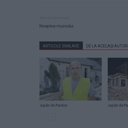
Articolul precedent
Noaptea muzeului
ARTICOLE SIMILARE
DE LA ACELAȘI AUTOR
Jupân de Pardon
Jupân de P