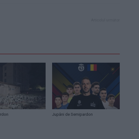
Articolul următor
ardon
Jupâni de Semipardon