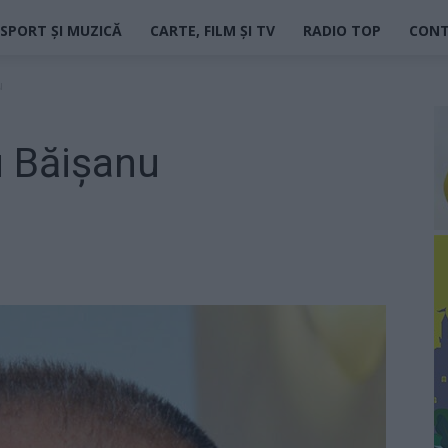
SPORT ȘI MUZICĂ
CARTE, FILM ȘI TV
RADIO TOP
CON
u
u Băişanu