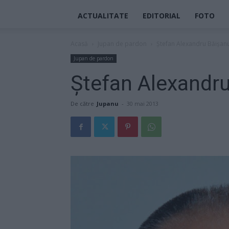
ACTUALITATE
EDITORIAL
FOTO
Acasă
Jupan de pardon
Ştefan Alexandru Băişan
Jupan de pardon
Ştefan Alexandr
De către
Jupanu
-
30 mai 2013