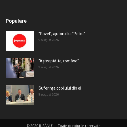
All
Recomandate
Tot timpul populare
Populare
Mai mult
”Pavel”, ajutorul lui ”Petru”
9 august 2026
”Așteaptă-te, române”
9 august 2026
Suferința copilului din el
8 august 2026
© 2020 JUPÂNU' — Toate drepturile rezervate