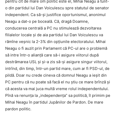
pentru cît de mare om politic este el, Mihai Neagu a tulit-
o din partidul lui Dan Voiculescu spre statutul de senator
independent. Ca să-şi justifice oportunismul, anonimul
Neagu a dat-o pe boceală. Că, dragă Doamne,
conducerea centrală a PC nu stimulează dezvoltarea
filialelor locale şi de aia partidul lui Dan Voiculescu va
rămîne veşnic la 2-3% din opţiunile electoratului. Mihai
Neagu o fi auzit prin Parlament că PC-ul are o problemă
să intre într-o alianţă care să-i asigure viitorul după
destrămarea USL şi şi-a zis să-şi asigure singur viitorul,
intrînd, din timp, într-un partid mare, cum ar fi PSD-ul, de
pildă. Doar nu crede cineva că domnul Neagu a ieşit din
PC pentru că nu poate să facă el nu ştiu ce mare brînză şi
că acesta va mai juca multă vreme rolul independentului.
Pînă va renunţa la „independenţa” sa politică, îl primim pe
Mihai Neagu în partidul Jupânilor de Pardon. De mare
pardon politic.