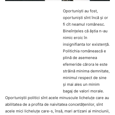
Oportunişti au fost,
oportunişti sînt încă şi or
fi cît neamul românesc.
Bineînţeles că ăştia n-au
nimic eroic în
insignifianta lor existenţă.
Politichia românească e
plină de asemenea
efemeride cărora le este
străină minima demnitate,
minimul respect de sine
şi mai ales un minim
bagaj de valori morale.
Oportuniştii politici sînt acele minuscule licheluţe care au
abilitatea de a profita de naivitatea concetăţenilor, sînt
acele mici licheluţe care-s, însă, mari artizani ai minciunii,