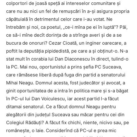
colportori de joasă speţă ai intereselor comunitare şi
care nu au nici un fel de remuşcări în a-şi asigura propria
căpătuială în detrimentul celor care i-au votat. Ne
întrebăm şi noi, ca poetul, „ce-i mîna pe ei în luptă”? Păi,
ce să-i mîne decît dorinţa de a strînge averi şi de a se
bucura de onoruri? Cezar Cioată, un inginer oarecare, a
poftit la deputăţia pipidedistă, pe care a şi obţinut-o. N-a
stat mult în corabia lui Dan Diaconescu în direct, tulind-o
la PC. Mai nou, oportunistul a prins şefia PC Suceava,
care rămăsese liberă după fuga din partid a senatorului
Mihai Neagu. Domnul acesta, fost judecător şi avocat, a
ginit oportunitatea de a intra în politica mare şi s-a băgat
în PC-ul lui Dan Voiculescu, iar acest partid l-a făcut
ditamai senatorul. Ce a făcut domnul Neagu pentru
alegătorii din judeţul Suceava sau măcar pentru cei din
Colegiul Rădăuţi? A făcut fix chichi, niente, nicivo sau, pe
româneşte, o laie. Considerînd că PC-ul e prea mic