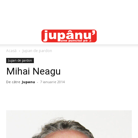
Acasă
Jupan de pardon
Jupan de pardon
Mihai Neagu
De către
Jupanu
-
7 ianuarie 2014