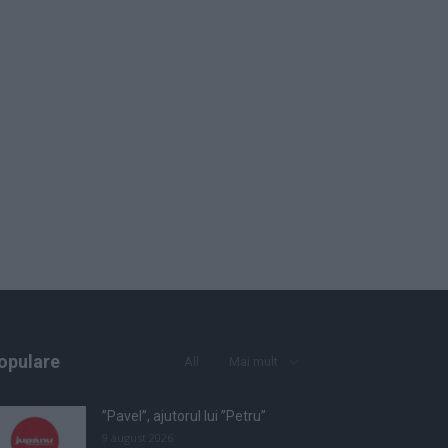
opulare
All
Mai mult
”Pavel”, ajutorul lui ”Petru”
9 august 2026