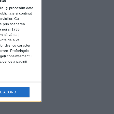
ntă
rile, și procesăm date
ublicitate și conținut
viciilor.
Cu
ție prin scanarea
e noi și 1733
za să vă dați
ainte de a vă
lor dvs. cu caracter
crare. Preferințele
rageți consimțământul
a de jos a paginii
DE ACORD