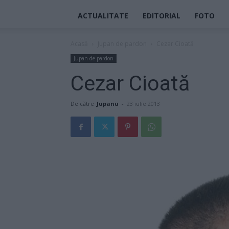
ACTUALITATE
EDITORIAL
FOTO
Acasă
Jupan de pardon
Cezar Cioată
Jupan de pardon
Cezar Cioată
De către
Jupanu
-
23 iulie 2013