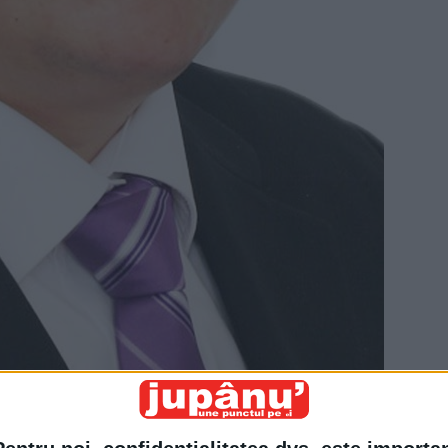
t la primăria New York se lăuda în faţa electoratului: