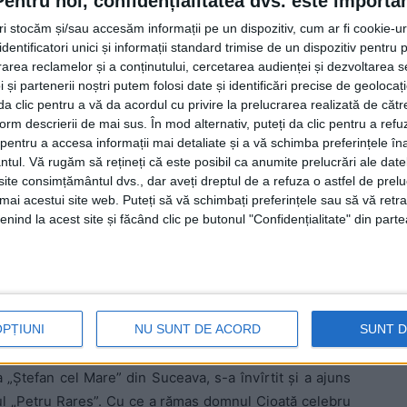
Pentru noi, confidențialitatea dvs. este importa
i calitate care mă recomandă pentru însemnatul post de
tri stocăm și/sau accesăm informații pe un dispozitiv, cum ar fi cookie-u
oraşului este monumentala mea ingratitudine”. Trebuie
dentificatori unici și informații standard trimise de un dispozitiv pentru p
rea reclamelor și a conținutului, cercetarea audienței și dezvoltarea ser
rte şubred cu capul ca să-ţi închipui că poţi cîştiga
 și partenerii noștri putem folosi date și identificări precise de geoloca
tul trîntindu-i o asemenea tîmpenie. Ei bine,
i da clic pentru a vă da acordul cu privire la prelucrarea realizată de cătr
nea poate fi, în universul politicii, o mare calitate.
E
form descrierii de mai sus. În mod alternativ, puteți da clic pentru a refu
a ea să fie asortată cu mult tupeu, cu mitocănie şi cu un
entru a accesa informații mai detaliate și a vă schimba preferințele în
ntul.
Vă rugăm să rețineți că este posibil ca anumite prelucrări ale date
l cinism. Schimbînd niţel dimensiunile, suceveanul
te consimțământul dvs., dar aveți dreptul de a refuza o astfel de prelu
ată, un oportunist de primă clasă, se aseamănă
umai acestui site web. Puteți să vă schimbați preferințele sau să vă ret
cu candidatul la Primăria New York-lui. Deci,
nind la acest site și făcând clic pe butonul "Confidențialitate" din parte
d, „cea dintîi calitate” care-l recomandă pe Cezar
ntru funcţia de deputat ar fi „monumentala lui
u-i populată de „îngeraşi”, dar Cioată ăsta al nostru a
ratitudinea. România poate bate obrazul bucovinenilor
OPȚIUNI
NU SUNT DE ACORD
SUNT 
n asemenea combinator grotesc. Hai să vedeţi mai clar
 în orb să vadă şi ei ce tîmpenie au putut face. Cezar
 „Ştefan cel Mare” din Suceava, s-a învîrtit şi a ajuns
ul „Petru Rareş”. Cu ce a rămas domnul Cioată celebru