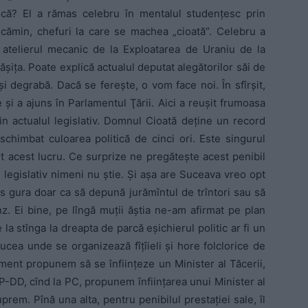
scă? El a rămas celebru în mentalul studenţesc prin
n cămin, chefuri la care se machea „cioată”. Celebru a
a atelierul mecanic de la Exploatarea de Uraniu de la
ăşiţa. Poate explică actualul deputat alegătorilor săi de
şi degrabă. Dacă se fereşte, o vom face noi. În sfîrşit,
 şi a ajuns în Parlamentul Ţării. Aici a reuşit frumoasa
in actualul legislativ. Domnul Cioată deţine un record
schimbat culoarea politică de cinci ori. Este singurul
t acest lucru. Ce surprize ne pregăteşte acest penibil
 legislativ nimeni nu ştie. Şi aşa are Suceava vreo opt
his gura doar ca să depună jurămîntul de trîntori sau să
z. Ei bine, pe lîngă muţii ăştia ne-am afirmat pe plan
la stînga la dreapta de parcă eşichierul politic ar fi un
ucea unde se organizează fîţîieli şi hore folclorice de
ment propunem să se înfiinţeze un Minister al Tăcerii,
 PP-DD, cînd la PC, propunem înfiinţarea unui Minister al
prem. Pînă una alta, pentru penibilul prestaţiei sale, îl