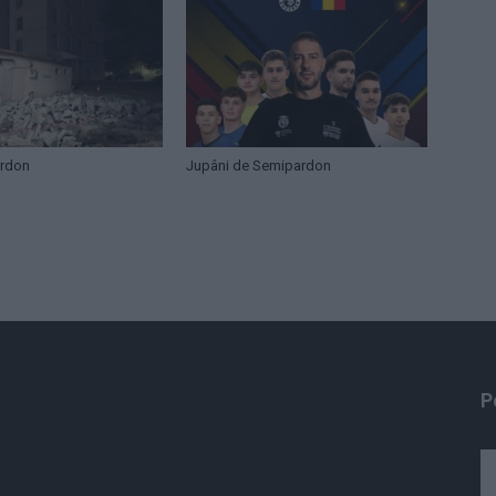
ardon
Jupâni de Semipardon
P