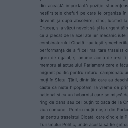
din această importantă poziţie studenţea
nesfîrşitele chefuri pe care le organiza î
devenit şi după absolvire, cînd, lucrînd l
Crucea, s-a văzut nevoit să-şi ia urgent tălp
ce a plecat de la acel atelier mecanic iute 
combinatorului Cioată i-au ieşit şmecheriile
performanţă de a fi cel mai tare traseist d
greu de egalat, şi anume acela de a-şi fi 
membru al actualului Parlament care a făcu
migrant politic pentru returul campionatului
muţi în Sfatul Ţării, dintr-ăia care au desc
caşte ca nişte hipopotami la vreme de prîn
naţional şi cu un habarnist care se mişcă de 
ring de dans sau cel puţin toloaca de la Cr
ziua comunei. Pentru muţii noştri din Parla
iar pentru traseistul Cioată, care cînd e la
Turismului Politic, unde acesta să fie şef su