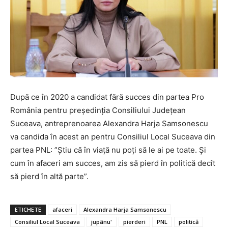
După ce în 2020 a candidat fără succes din partea Pro
România pentru președinția Consiliului Județean
Suceava, antreprenoarea Alexandra Harja Samsonescu
va candida în acest an pentru Consiliul Local Suceava din
partea PNL: ”Știu că în viață nu poți să le ai pe toate. Și
cum în afaceri am succes, am zis să pierd în politică decît
să pierd în altă parte”.
ETICHETE
afaceri
Alexandra Harja Samsonescu
Consiliul Local Suceava
jupânu'
pierderi
PNL
politică