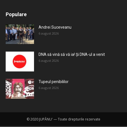
All
Recomandate
Tot timpul populare
Populare
Mai mult
Andrei Suceveanu
6 august 2026
DNA să vină să vă ia! Și DNA-ul a venit
6 august 2026
Tupeul penibililor
6 august 2026
© 2020 JUPÂNU' — Toate drepturile rezervate