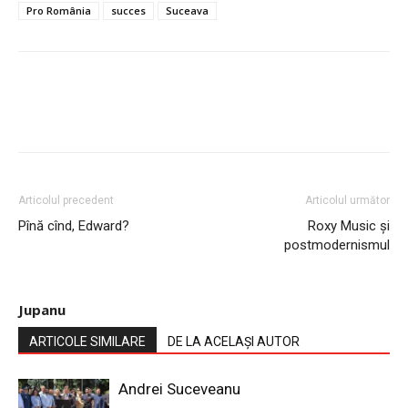
Pro România
succes
Suceava
Articolul precedent
Articolul următor
Pînă cînd, Edward?
Roxy Music și
postmodernismul
Jupanu
ARTICOLE SIMILARE
DE LA ACELAȘI AUTOR
Andrei Suceveanu