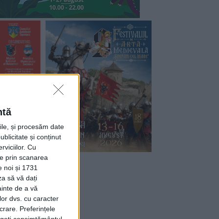
ntă
rile, și procesăm date
ublicitate și conținut
viciilor.
Cu
ție prin scanarea
e noi și 1731
za să vă dați
ainte de a vă
lor dvs. cu caracter
crare. Preferințele