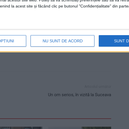
umai acestui site web. Puteți să vă schimbați preferințele sau să vă ret
nind la acest site și făcând clic pe butonul "Confidențialitate" din parte
a Anului
Județul Anului
Nicolae Robu
Suceava
OPȚIUNI
NU SUNT DE ACORD
SUNT 
Articolul următor
Un om serios, în vizită la Suceava