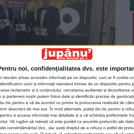
Pentru noi, confidențialitatea dvs. este importa
tri stocăm și/sau accesăm informații pe un dispozitiv, cum ar fi cookie-u
dentificatori unici și informații standard trimise de un dispozitiv pentru p
rea reclamelor și a conținutului, cercetarea audienței și dezvoltarea ser
 și partenerii noștri putem folosi date și identificări precise de geoloca
oc la Cazionul din Constanța, Județul Suceava a fost
i da clic pentru a vă da acordul cu privire la prelucrarea realizată de cătr
form descrierii de mai sus. În mod alternativ, puteți da clic pentru a refu
t primită de vicepreședinte Consiliului Județean
entru a accesa informații mai detaliate și a vă schimba preferințele în
țele deschise. Numai să dați un telefon, pentru ca
ntul.
Vă rugăm să rețineți că este posibil ca anumite prelucrări ale date
te consimțământul dvs., dar aveți dreptul de a refuza o astfel de prelu
rea județului pe cele mai înalte culmi de progres și