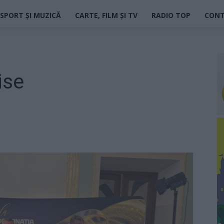
SPORT ȘI MUZICĂ
CARTE, FILM ȘI TV
RADIO TOP
CON
ise