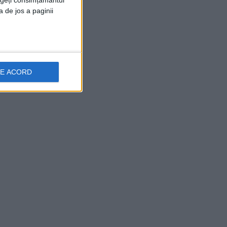
rageți consimțământul
a de jos a paginii
DE ACORD