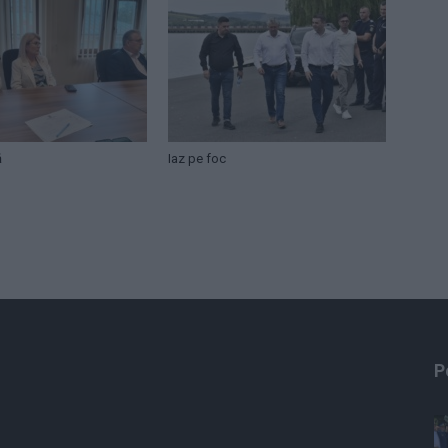
ă
Iaz pe foc
P