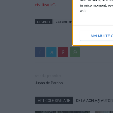
dvs. se vor aplica n
civilizație”.
în orice moment, reve
web.
ETICHETE
Cazionul din Constanța
Gala Destinați
MAI MULTE 
Articolul precedent
Jupân de Pardon
ARTICOLE SIMILARE
DE LA ACELAȘI AUTOR