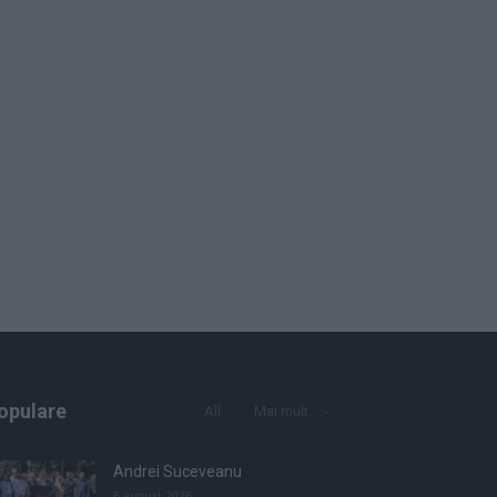
opulare
All
Mai mult
Andrei Suceveanu
6 august 2026