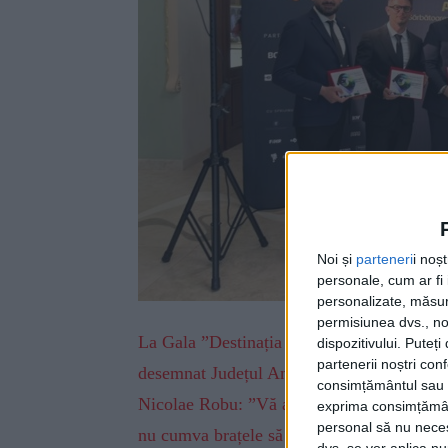
Noi și
parteneri
i noș
personale, cum ar fi i
personalizate, măsura
permisiunea dvs., noi
La Gala ”Destinația anului”, care a avut l
dispozitivului. Puteț
partenerii noștri con
desemnat Județul Anului, iar diploma a fos
consimțământul sau p
Nicolae Robu: ”Vă aștept la Suceava cu bra
exprima consimțămâ
personal să nu necesi
nu cumva brațele să fie la treabă, la ridica