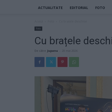
ACTUALITATE
EDITORIAL
FOTO
Acasă
Foto
Cu brațele deschise
Foto
Cu brațele desch
De către
Jupanu
-
20 mai 2026