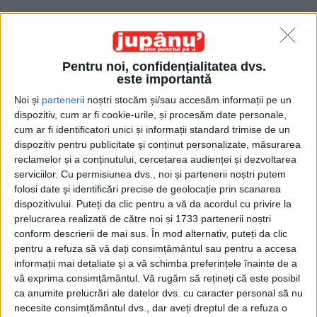
Pentru noi, confidențialitatea dvs.
este importantă
Noi și
parteneri
i noștri stocăm și/sau accesăm informații pe un
Acasă
Etichete
Nicolae Robu
dispozitiv, cum ar fi cookie-urile, și procesăm date personale,
Etichetă: Nicolae Robu
cum ar fi identificatori unici și informații standard trimise de un
dispozitiv pentru publicitate și conținut personalizate, măsurarea
reclamelor și a conținutului, cercetarea audienței și dezvoltarea
serviciilor.
Cu permisiunea dvs., noi și partenerii noștri putem
folosi date și identificări precise de geolocație prin scanarea
dispozitivului. Puteți da clic pentru a vă da acordul cu privire la
prelucrarea realizată de către noi și 1733 partenerii noștri
conform descrierii de mai sus. În mod alternativ, puteți da clic
pentru a refuza să vă dați consimțământul sau pentru a accesa
informații mai detaliate și a vă schimba preferințele înainte de a
vă exprima consimțământul.
Vă rugăm să rețineți că este posibil
ca anumite prelucrări ale datelor dvs. cu caracter personal să nu
Un eseu pentru domnul vice
necesite consimțământul dvs., dar aveți dreptul de a refuza o