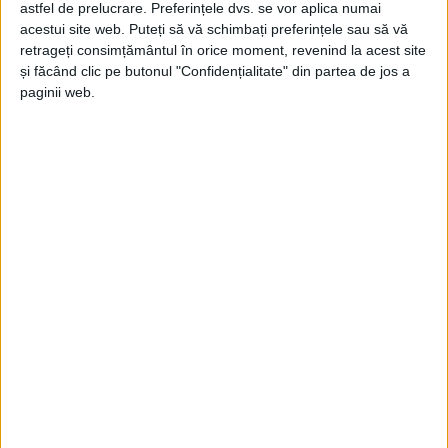
astfel de prelucrare. Preferințele dvs. se vor aplica numai
Jupanu
-
25 iulie 2026
acestui site web. Puteți să vă schimbați preferințele sau să vă
retrageți consimțământul în orice moment, revenind la acest site
și făcând clic pe butonul "Confidențialitate" din partea de jos a
paginii web.
Jazz de necaz
Jupanu
-
22 iulie 2026