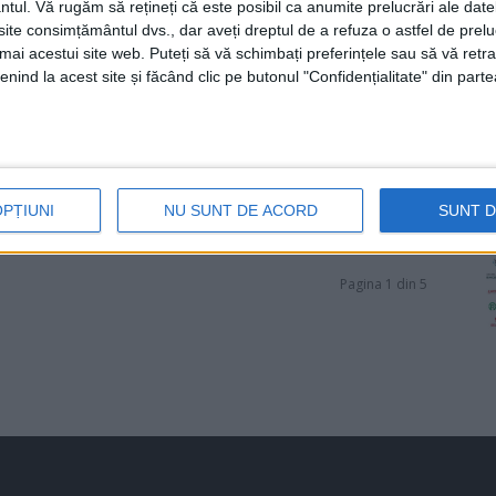
ntul.
Vă rugăm să rețineți că este posibil ca anumite prelucrări ale date
te consimțământul dvs., dar aveți dreptul de a refuza o astfel de prelu
umai acestui site web. Puteți să vă schimbați preferințele sau să vă ret
nind la acest site și făcând clic pe butonul "Confidențialitate" din parte
OPȚIUNI
NU SUNT DE ACORD
SUNT 
Pagina 1 din 5