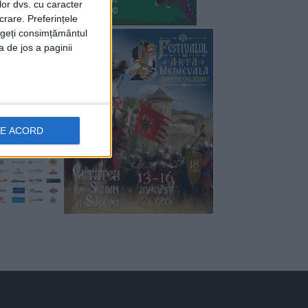
lor dvs. cu caracter
crare. Preferințele
rageți consimțământul
a de jos a paginii
DE ACORD