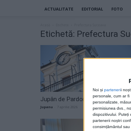
ACTUALITATE
EDITORIAL
FOTO
Acasă
Etichete
Prefectura Suceava
Etichetă: Prefectura S
Noi și
parteneri
i noș
personale, cum ar fi i
Jupân de Pardon
personalizate, măsura
Jupanu
-
7 aprilie 2026
permisiunea dvs., noi
dispozitivului. Puteț
partenerii noștri con
consimțământul sau p