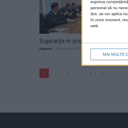
exprima consimțămâ
personal să nu necesi
dvs. se vor aplica n
în orice moment, reve
web.
Siguranța în școli
Jupanu
-
2 februarie 2026
MAI MULTE 
...
1
2
3
5