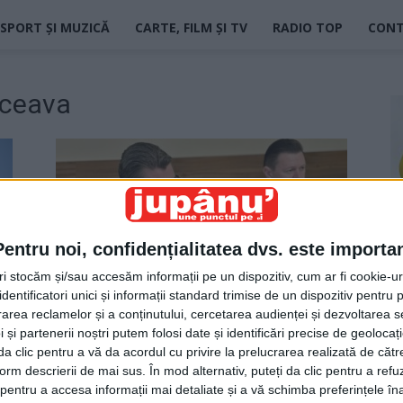
SPORT ȘI MUZICĂ
CARTE, FILM ȘI TV
RADIO TOP
CON
uceava
Pentru noi, confidențialitatea dvs. este importa
tri stocăm și/sau accesăm informații pe un dispozitiv, cum ar fi cookie-u
dentificatori unici și informații standard trimise de un dispozitiv pentru p
Jupân de Pardon
rea reclamelor și a conținutului, cercetarea audienței și dezvoltarea ser
Jupanu
-
17 februarie 2026
 și partenerii noștri putem folosi date și identificări precise de geoloca
i da clic pentru a vă da acordul cu privire la prelucrarea realizată de cătr
form descrierii de mai sus. În mod alternativ, puteți da clic pentru a refu
entru a accesa informații mai detaliate și a vă schimba preferințele în