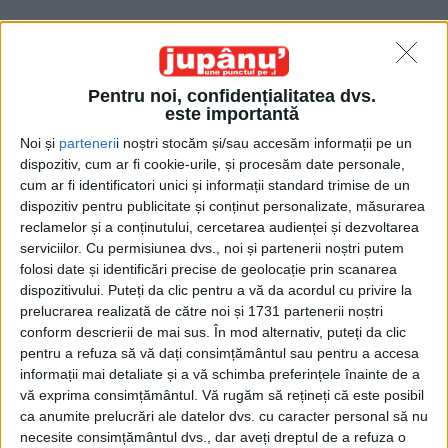
Pentru noi, confidențialitatea dvs.
este importantă
Noi și
parteneri
i noștri stocăm și/sau accesăm informații pe un
Etichetă: Grammy
dispozitiv, cum ar fi cookie-urile, și procesăm date personale,
cum ar fi identificatori unici și informații standard trimise de un
dispozitiv pentru publicitate și conținut personalizate, măsurarea
reclamelor și a conținutului, cercetarea audienței și dezvoltarea
serviciilor.
Cu permisiunea dvs., noi și partenerii noștri putem
folosi date și identificări precise de geolocație prin scanarea
dispozitivului. Puteți da clic pentru a vă da acordul cu privire la
prelucrarea realizată de către noi și 1731 partenerii noștri
conform descrierii de mai sus. În mod alternativ, puteți da clic
pentru a refuza să vă dați consimțământul sau pentru a accesa
informații mai detaliate și a vă schimba preferințele înainte de a
vă exprima consimțământul.
Vă rugăm să rețineți că este posibil
ca anumite prelucrări ale datelor dvs. cu caracter personal să nu
Brambureala planetară
necesite consimțământul dvs., dar aveți dreptul de a refuza o