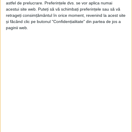
Doru Popovici
-
13 februarie 2026
astfel de prelucrare. Preferințele dvs. se vor aplica numai
acestui site web. Puteți să vă schimbați preferințele sau să vă
retrageți consimțământul în orice moment, revenind la acest site
și făcând clic pe butonul "Confidențialitate" din partea de jos a
paginii web.
Stones ia Grammy, Swift ia…
Doru Popovici
-
22 noiembrie 2024