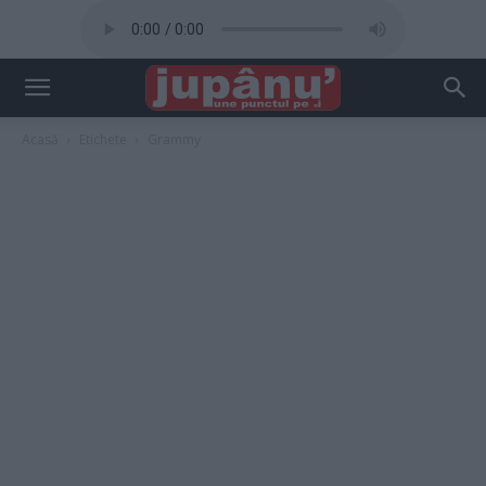
Acasă
Etichete
Grammy