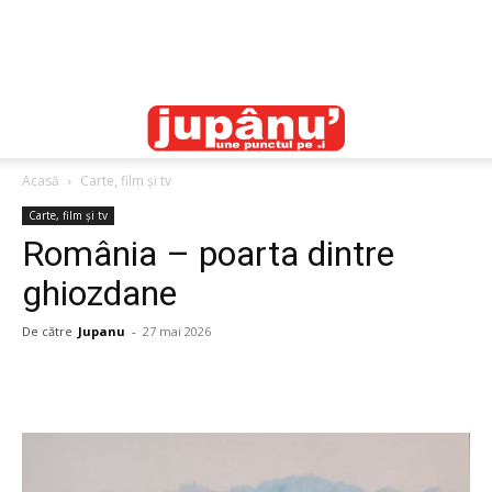
Acasă
Carte, film și tv
Carte, film și tv
România – poarta dintre
ghiozdane
De către
Jupanu
-
27 mai 2026