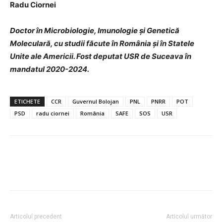
Radu Ciornei
Doctor în Microbiologie, Imunologie și Genetică
Moleculară, cu studii făcute în România și în Statele
Unite ale Americii. Fost deputat USR de Suceava în
mandatul 2020-2024.
ETICHETE
CCR
Guvernul Bolojan
PNL
PNRR
POT
PSD
radu ciornei
România
SAFE
SOS
USR
Articolul precedent
Articolul următor