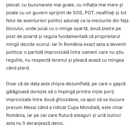
plecat: cu buzunarele mai goale, cu inflația mai mare și
poate cu un guvern sprijinit de SOS, POT, neafiliați și tot
felul de aventurieri politici adunați ca la meciurile din fața
blocului, unde jucai cu o minge spartă, două pietre pe
post de poartă și regula fundamentală că proprietarul
mingii decide scorul. Iar în România exact asta a devenit
politica: o partidă improvizată între oameni care nu știu
regulile, nu respectă terenul și pleacă acasă cu mingea
când pierd.
Doar că de data asta chișca dezumflată, pe care o gașcă
gălăgioasă dorește să o împingă printre niște porți
improvizate între două ghiozdane, ca apoi să se bucure
precum Messi când a ridicat Cupa Mondială, este chiar
România, iar pe cei care flutură steaguri și urlă lozinci
asta nu îi deranjează deloc.