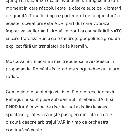
ajunge să saboteze exact investițiile strategice într-un
moment în care războiul este la câteva sute de kilometri
de graniță. Totul în timp ce partenerul de conjunctură al
acestei operațiuni este AUR, partidul care votează
împotriva legilor anti-dronă, împotriva consolidării NATO
și care tratează Rusia cu o tandrețe geopolitică greu de
explicat fără un translator de la Kremlin.
Moscova nici măcar nu mai trebuie să investească în
propagandă. România își produce singură haosul la preț
redus.
Consecințele sunt deja vizibile. Piețele reacționează.
Ratingurile sunt puse sub semnul întrebării. SAFE și
PNRR intră în zona de risc. Iar noi asistăm la acest
spectacol grotesc ca niște pasageri din Titanic care
discută despre arbitrajul VAR în timp ce orchestra
continuă să cânte.