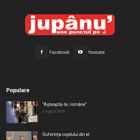
Facebook
Youtube
All
Recomandate
Tot timpul populare
Populare
Mai mult
”Așteaptă-te, române”
9 august 2026
Suferința copilului din el