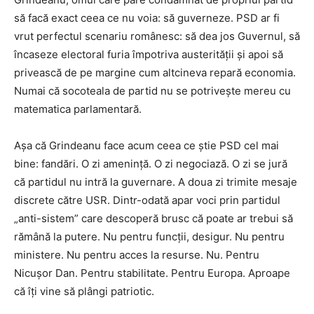
să facă exact ceea ce nu voia: să guverneze. PSD ar fi
vrut perfectul scenariu românesc: să dea jos Guvernul, să
încaseze electoral furia împotriva austerității și apoi să
privească de pe margine cum altcineva repară economia.
Numai că socoteala de partid nu se potrivește mereu cu
matematica parlamentară.
Așa că Grindeanu face acum ceea ce știe PSD cel mai
bine: fandări. O zi amenință. O zi negociază. O zi se jură
că partidul nu intră la guvernare. A doua zi trimite mesaje
discrete către USR. Dintr-odată apar voci prin partidul
„anti-sistem” care descoperă brusc că poate ar trebui să
rămână la putere. Nu pentru funcții, desigur. Nu pentru
ministere. Nu pentru acces la resurse. Nu. Pentru
Nicușor Dan. Pentru stabilitate. Pentru Europa. Aproape
că îți vine să plângi patriotic.