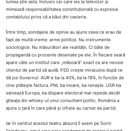
lumea știe asta. Inclusiv cei care ies la televizor și
mimează responsabilitatea constituțională cu expresia
contabilului prins că a băut din casierie.
Între timp, sondajele de opinie au ajuns ceea ce erau de
fapt de multă vreme: arme politice. Nu instrumente
sociologice. Nu măsurători ale realității. Ci bâte de
propagandă cu procente desenate pe ele. În fiecare seară
apare câte un institut care „măsoară” exact ce are nevoie
clientul de partid să audă. PSD crește miraculos după ce
dă jos Guvernul. AUR e ba la 40%, ba la 18%, în funcție de
cine plătește factura. PNL ba moare, ba renaște. USR ba
salvează Europa, ba dispare electoral mai repede decât
gheața din whisky-ul unui consultant politic. România a
ajuns o țară în care până și cifrele au carnet de partid.
Iar în centrul acestui teatru absurd îl avem pe Sorin
Grindeanu, omul care pare condamnat de propriul partid