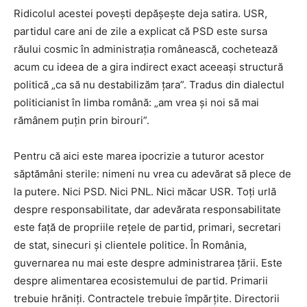
Ridicolul acestei povești depășește deja satira. USR,
partidul care ani de zile a explicat că PSD este sursa
răului cosmic în administrația românească, cochetează
acum cu ideea de a gira indirect exact aceeași structură
politică „ca să nu destabilizăm țara”. Tradus din dialectul
politicianist în limba română: „am vrea și noi să mai
rămânem puțin prin birouri”.
Pentru că aici este marea ipocrizie a tuturor acestor
săptămâni sterile: nimeni nu vrea cu adevărat să plece de
la putere. Nici PSD. Nici PNL. Nici măcar USR. Toți urlă
despre responsabilitate, dar adevărata responsabilitate
este față de propriile rețele de partid, primari, secretari
de stat, sinecuri și clientele politice. În România,
guvernarea nu mai este despre administrarea țării. Este
despre alimentarea ecosistemului de partid. Primarii
trebuie hrăniți. Contractele trebuie împărțite. Directorii