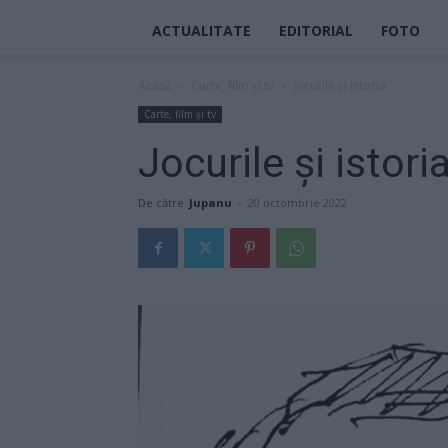
ACTUALITATE
EDITORIAL
FOTO
Acasă
Carte, film și tv
Jocurile și istoria
Carte, film și tv
Jocurile și istori
De către
Jupanu
-
20 octombrie 2022