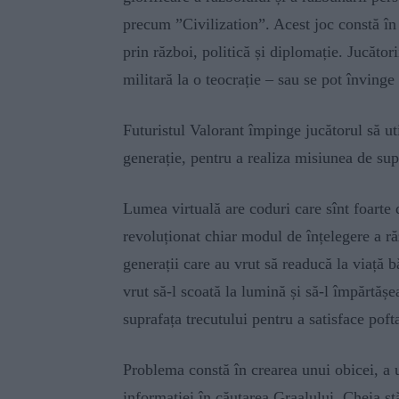
precum ”
Civilization”
. Acest joc constă în 
prin război, politică și diplomație. Jucăto
militară la o teocrație – sau se pot învinge a
Futuristul
Valorant
împinge jucătorul să uti
generație, pentru a realiza misiunea de sup
Lumea virtuală are coduri care sînt foarte 
revoluționat chiar modul de înțelegere a răzb
generații care au vrut să readucă la viață bă
vrut să-l scoată la lumină și să-l împărtăș
suprafața trecutului pentru a satisface pofta
Problema constă în crearea unui obicei, a 
informației în căutarea Graalului. Cheia stă