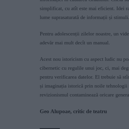
simplificat, cu atît este mai eficient. Idei 
lume suprasaturată de informații și stimuli
Pentru adolescenții zilelor noastre, un vid
adevăr mai mult decît un manual.
Acest nou istoricism cu aspect ludic nu poat
cibernetic cu regulile unui joc, ci, mai degr
pentru verificarea datelor. El trebuie să st
și imaginația istorică prin noile tehnologii
revizionismul contaminează oricare genera
Geo Alupoae, critic de teatru