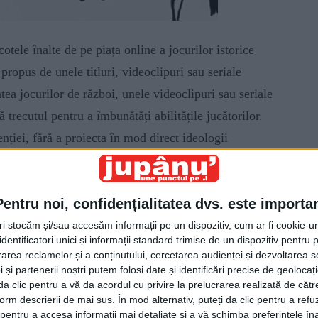
tele înalte de pe piața online a jocurilor istorice
 propus de unele titluri, videoclipuri sau seriale
atea jocurilor de război, unele videoclipuri sau seriale
trecutul pentru a îmbunătăți abilitățile jucătorilor.
enției, fără a proiecta în mod direct ideologii
război cu toate stereotipurile naționalistului erou.
e un loc sacru, plin de comori de descoperit.
Pentru noi, confidențialitatea dvs. este importa
ming
de conținut și la televiziunile cu abonament l-a
tri stocăm și/sau accesăm informații pe un dispozitiv, cum ar fi cookie-u
dentificatori unici și informații standard trimise de un dispozitiv pentru p
dăriilor din oricare țară UE. Majoritatea acestor
rea reclamelor și a conținutului, cercetarea audienței și dezvoltarea ser
așa cum este cazul jocurilor video precum ”
Genshin
 și partenerii noștri putem folosi date și identificări precise de geoloca
i da clic pentru a vă da acordul cu privire la prelucrarea realizată de cătr
atori în întreaga lume. El conține o opțiune de joc
form descrierii de mai sus. În mod alternativ, puteți da clic pentru a refu
 fiecărui participant diverse moduri de luptă. Fiecare
entru a accesa informații mai detaliate și a vă schimba preferințele în