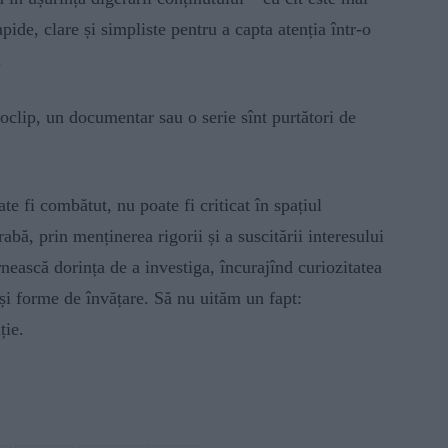
rapide, clare și simpliste pentru a capta atenția într-o
.
eoclip, un documentar sau o serie sînt purtători de
e fi combătut, nu poate fi criticat în spațiul
abă, prin menținerea rigorii și a suscitării interesului
îrnească dorința de a investiga, încurajînd curiozitatea
 și forme de învățare. Să nu uităm un fapt:
ție.