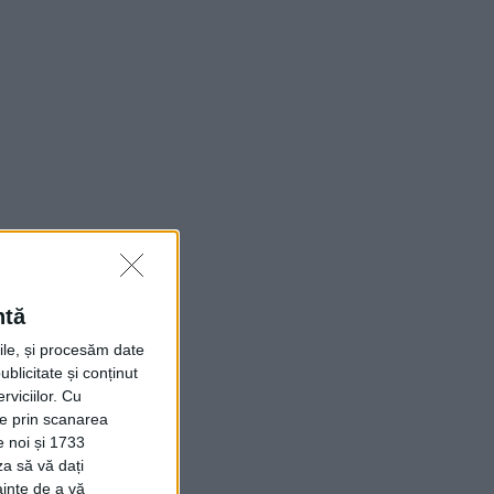
ntă
rile, și procesăm date
ublicitate și conținut
viciilor.
Cu
ție prin scanarea
e noi și 1733
za să vă dați
ainte de a vă