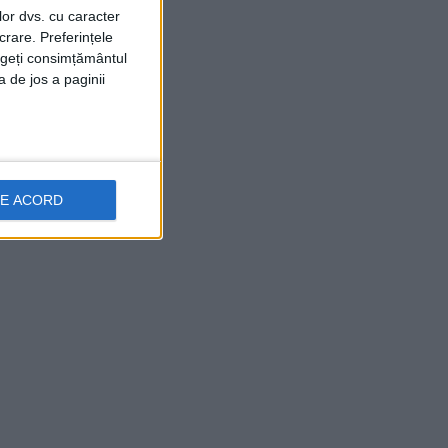
lor dvs. cu caracter
crare. Preferințele
rageți consimțământul
a de jos a paginii
DE ACORD