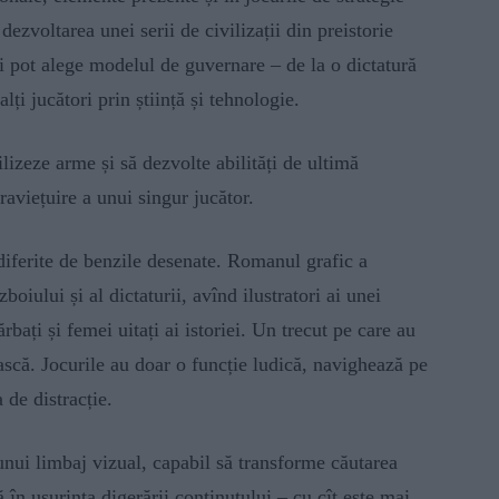
dezvoltarea unei serii de civilizații din preistorie
rii pot alege modelul de guvernare – de la o dictatură
lți jucători prin știință și tehnologie.
lizeze arme și să dezvolte abilități de ultimă
raviețuire a unui singur jucător.
diferite de benzile desenate. Romanul grafic a
oiului și al dictaturii, avînd ilustratori ai unei
rbați și femei uitați ai istoriei. Un trecut pe care au
ească. Jocurile au doar o funcție ludică, navighează pe
 de distracție.
unui limbaj vizual, capabil să transforme căutarea
 în ușurința digerării conținutului – cu cît este mai