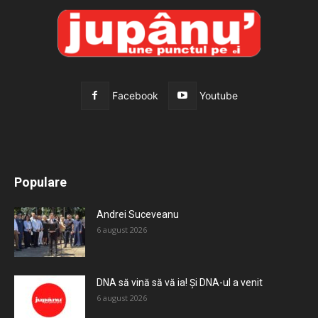
Facebook
Youtube
All
Recomandate
Tot timpul populare
Populare
Mai mult
Andrei Suceveanu
6 august 2026
DNA să vină să vă ia! Și DNA-ul a venit
6 august 2026