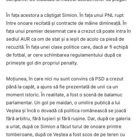
În fața acestora a câștigat Simion. În fața unui PNL rupt
între onoare recitată și contracte de mâine dimineață. În
fața unui premier desemnat care a crezut că poate intra în
sediul AUR ca om de stat și a ieșit de acolo ca piesă de
recuzită. În fața unei clase politice care, dacă ar fi echipă
de fotbal, ar cere schimbarea regulamentului după ce
primește gol din propriul penalty.
Moțiunea, în care nici nu sunt convins că PSD a crezut
până la capăt, a ajuns să fie prezentată de unii ca un
moment istoric. În realitate, a fost o scenă de balamuc
parlamentar. Un gol pe maidan, o umilire publică a lui
Veștea și încă o dovadă că politica românească se joacă
fără arbitru, fără tușieri și fără rușine. Dar, după ce galeria
a urlat, după ce Simion a făcut turul de onoare printre
tomberoane, după ce Veștea a fost scos de pe teren cu