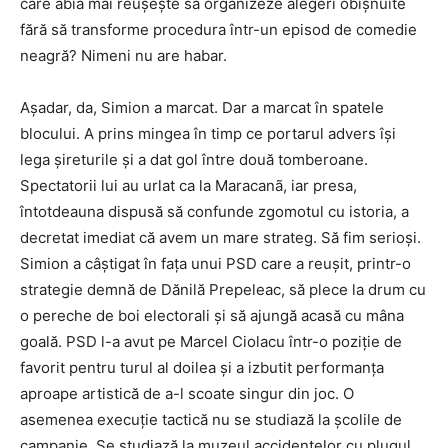
care abia mai reușește să organizeze alegeri obișnuite
fără să transforme procedura într-un episod de comedie
neagră? Nimeni nu are habar.
Așadar, da, Simion a marcat. Dar a marcat în spatele
blocului. A prins mingea în timp ce portarul advers își
lega șireturile și a dat gol între două tomberoane.
Spectatorii lui au urlat ca la Maracanã, iar presa,
întotdeauna dispusă să confunde zgomotul cu istoria, a
decretat imediat că avem un mare strateg. Să fim serioși.
Simion a câștigat în fața unui PSD care a reușit, printr-o
strategie demnă de Dănilă Prepeleac, să plece la drum cu
o pereche de boi electorali și să ajungă acasă cu mâna
goală. PSD l-a avut pe Marcel Ciolacu într-o poziție de
favorit pentru turul al doilea și a izbutit performanța
aproape artistică de a-l scoate singur din joc. O
asemenea execuție tactică nu se studiază la școlile de
campanie. Se studiază la muzeul accidentelor cu plugul.