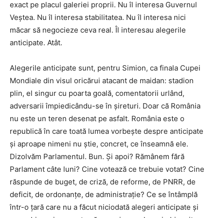
exact pe placul galeriei proprii. Nu îl interesa Guvernul
Veștea. Nu îl interesa stabilitatea. Nu îl interesa nici
măcar să negocieze ceva real. Îl interesau alegerile
anticipate. Atât.
Alegerile anticipate sunt, pentru Simion, ca finala Cupei
Mondiale din visul oricărui atacant de maidan: stadion
plin, el singur cu poarta goală, comentatorii urlând,
adversarii împiedicându-se în șireturi. Doar că România
nu este un teren desenat pe asfalt. România este o
republică în care toată lumea vorbește despre anticipate
și aproape nimeni nu știe, concret, ce înseamnă ele.
Dizolvăm Parlamentul. Bun. Și apoi? Rămânem fără
Parlament câte luni? Cine votează ce trebuie votat? Cine
răspunde de buget, de criză, de reforme, de PNRR, de
deficit, de ordonanțe, de administrație? Ce se întâmplă
într-o țară care nu a făcut niciodată alegeri anticipate și