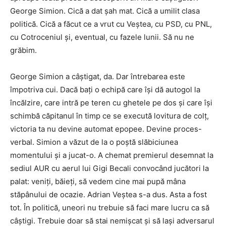
George Simion. Cică a dat șah mat. Cică a umilit clasa
politică. Cică a făcut ce a vrut cu Veștea, cu PSD, cu PNL,
cu Cotroceniul și, eventual, cu fazele lunii. Să nu ne
grăbim.
George Simion a câștigat, da. Dar întrebarea este
împotriva cui. Dacă bați o echipă care își dă autogol la
încălzire, care intră pe teren cu ghetele pe dos și care își
schimbă căpitanul în timp ce se execută lovitura de colț,
victoria ta nu devine automat epopee. Devine proces-
verbal. Simion a văzut de la o poștă slăbiciunea
momentului și a jucat-o. A chemat premierul desemnat la
sediul AUR cu aerul lui Gigi Becali convocând jucători la
palat: veniți, băieți, să vedem cine mai pupă mâna
stăpânului de ocazie. Adrian Veștea s-a dus. Asta a fost
tot. În politică, uneori nu trebuie să faci mare lucru ca să
câștigi. Trebuie doar să stai nemișcat și să lași adversarul