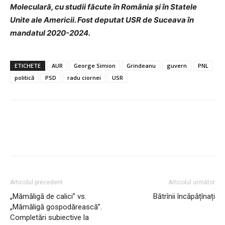
Moleculară, cu studii făcute în România și în Statele
Unite ale Americii. Fost deputat USR de Suceava în
mandatul 2020-2024.
ETICHETE
AUR
George Simion
Grindeanu
guvern
PNL
politică
PSD
radu ciornei
USR
Articolul precedent
Articolul următor
„Mămăligă de calici” vs.
Bătrînii încăpățînați
„Mămăligă gospodărească”.
Completări subiective la