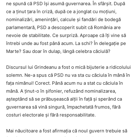
ne spună că PSD își asumă guvernarea. În sfârșit. După
ce a ținut țara în criză, după ce a jonglat cu moțiuni,
nominalizări, amenințări, calcule și fandări de bodegă
parlamentară, PSD a descoperit subit că România are
nevoie de stabilitate. Ce surpriză. Aproape că îți vine să
întrebi unde au fost până acum. La schi? În delegație pe
Marte? Sau doar în dulap, lângă celebra căciulă?
Discursul lui Grindeanu a fost o mică bijuterie a ridicolului
solemn. Ne-a spus că PSD nu va sta cu căciula în mână în
fața nimănui! Corect. Până acum nu a stat cu căciula în
mână. A ținut-o în șifonier, refuzând nominalizarea,
așteptând să se prăbușească alții în față și sperând ca
guvernarea să vină singură, împachetată frumos, fără
costuri electorale și fără responsabilitate.
Mai năucitoare a fost afirmația că noul guvern trebuie să