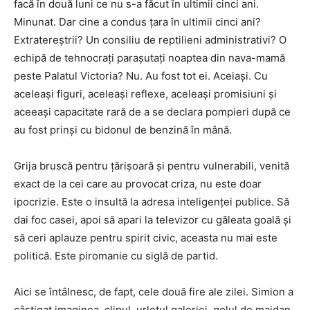
facă în două luni ce nu s-a făcut în ultimii cinci ani.
Minunat. Dar cine a condus țara în ultimii cinci ani?
Extratereștrii? Un consiliu de reptilieni administrativi? O
echipă de tehnocrați parașutați noaptea din nava-mamă
peste Palatul Victoria? Nu. Au fost tot ei. Aceiași. Cu
aceleași figuri, aceleași reflexe, aceleași promisiuni și
aceeași capacitate rară de a se declara pompieri după ce
au fost prinși cu bidonul de benzină în mână.
Grija bruscă pentru țărișoară și pentru vulnerabili, venită
exact de la cei care au provocat criza, nu este doar
ipocrizie. Este o insultă la adresa inteligenței publice. Să
dai foc casei, apoi să apari la televizor cu găleata goală și
să ceri aplauze pentru spirit civic, aceasta nu mai este
politică. Este piromanie cu siglă de partid.
Aici se întâlnesc, de fapt, cele două fire ale zilei. Simion a
câștigat imaginea, clipul, urletul galeriei, golul de maidan.