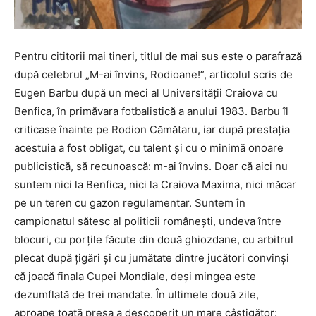
Pentru cititorii mai tineri, titlul de mai sus este o parafrază
după celebrul „M-ai învins, Rodioane!”, articolul scris de
Eugen Barbu după un meci al Universității Craiova cu
Benfica, în primăvara fotbalistică a anului 1983. Barbu îl
criticase înainte pe Rodion Cămătaru, iar după prestația
acestuia a fost obligat, cu talent și cu o minimă onoare
publicistică, să recunoască: m-ai învins. Doar că aici nu
suntem nici la Benfica, nici la Craiova Maxima, nici măcar
pe un teren cu gazon regulamentar. Suntem în
campionatul sătesc al politicii românești, undeva între
blocuri, cu porțile făcute din două ghiozdane, cu arbitrul
plecat după țigări și cu jumătate dintre jucători convinși
că joacă finala Cupei Mondiale, deși mingea este
dezumflată de trei mandate. În ultimele două zile,
aproape toată presa a descoperit un mare câștigător: