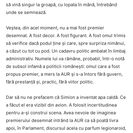
să vină singur la groapă, cu lopata în mână, întrebând
unde se semnează.
Veștea, din acel moment, nu a mai fost premier
desemnat. A fost decor. A fost figurant. A fost omul trimis
să verifice dacă podul ține și care, spre surpriza nimănui,
a căzut cu tot cu pod. Un cadavru politic ambalat în limbaj
administrativ. Numele lui va rămâne, probabil, într-o notă
de subsol infamă a politicii românești: omul care a fost
propus premier, a mers la AUR și s-a întors fără guvern,
fără prestanță și, practic, fără viitor politic.
Dar să nu ne prefacem că Simion a inventat apa caldă. Ce
a făcut el era vizibil din avion. A folosit incertitudinea
pentru a-și construi scena. Avea nevoie de imaginea
premierului desemnat intrând la AUR ca să poată livra
apoi, în Parlament, discursul acela cu parfum legionaroid,