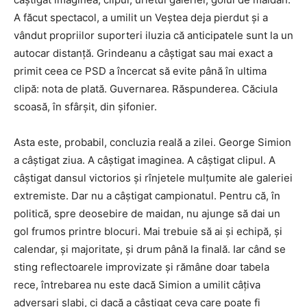
A făcut spectacol, a umilit un Veștea deja pierdut și a
vândut propriilor suporteri iluzia că anticipatele sunt la un
autocar distanță. Grindeanu a câștigat sau mai exact a
primit ceea ce PSD a încercat să evite până în ultima
clipă: nota de plată. Guvernarea. Răspunderea. Căciula
scoasă, în sfârșit, din șifonier.
Asta este, probabil, concluzia reală a zilei. George Simion
a câștigat ziua. A câștigat imaginea. A câștigat clipul. A
câștigat dansul victorios și rînjetele mulțumite ale galeriei
extremiste. Dar nu a câștigat campionatul. Pentru că, în
politică, spre deosebire de maidan, nu ajunge să dai un
gol frumos printre blocuri. Mai trebuie să ai și echipă, și
calendar, și majoritate, și drum până la finală. Iar când se
sting reflectoarele improvizate și rămâne doar tabela
rece, întrebarea nu este dacă Simion a umilit câțiva
adversari slabi, ci dacă a câștigat ceva care poate fi