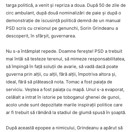
targa politică, a venit și repriza a doua. După 50 de zile de
circ ambulant, după două nominalizări de paie și după o
demonstrație de iscusință politică demnă de un manual
PSD scris cu creionul pe genunchi, Sorin Grindeanu a
descoperit, în sfârșit, guvernarea.
Nu s-a întâmplat repede. Doamne ferește! PSD a trebuit
mai întâi să testeze terenul, să mimeze responsabilitatea,
să împingă în față soluții de avarie, să vadă dacă poate
guverna prin alții, cu alții, fără alții, împotriva altora și,
ideal, fără să plătească nota. Tomac a fost paiața de
serviciu. Veștea a fost paiața cu mapă. Unul s-a evaporat,
celălalt a intrat în istorie pe toboganul ghenei de gunoi,
acolo unde sunt depozitate marile inspirații politice care
ar fi trebuit să rămână la stadiul de glumă spusă în șoaptă.
După această epopee a nimicului, Grindeanu a apărut să