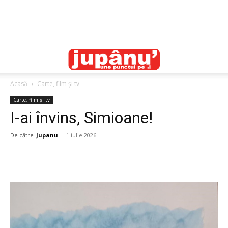
Acasă
Carte, film și tv
Carte, film și tv
I-ai învins, Simioane!
De către
Jupanu
-
1 iulie 2026