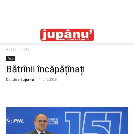
Acasă
Foto
Foto
Bătrînii încăpățînați
De către
Jupanu
-
1 iulie 2026