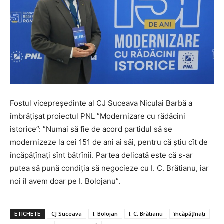
Fostul vicepreședinte al CJ Suceava Niculai Barbă a
îmbrățișat proiectul PNL ”Modernizare cu rădăcini
istorice”: ”Numai să fie de acord partidul să se
modernizeze la cei 151 de ani ai săi, pentru că știu cît de
încăpățînați sînt bătrînii. Partea delicată este că s-ar
putea să pună condiția să negocieze cu I. C. Brătianu, iar
noi îl avem doar pe I. Bolojanu”.
ETICHETE
CJ Suceava
I. Bolojan
I. C. Brătianu
încăpățînați