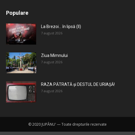
All
Recomandate
Tot timpul populare
Populare
Mai mult
La Brezoi… în lipsă (II)
7 august 2026
Ziua Mimnului
7 august 2026
RAZA PĂTRATĂ și DESTUL DE URIAȘĂ!
7 august 2026
© 2020 JUPÂNU' — Toate drepturile rezervate