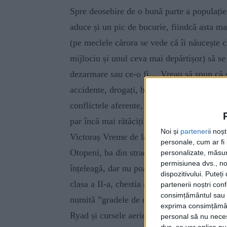
Spre deosebire de o bună parte a populației 
aduce și un pic de bucurie, fiindcă asta mai
(pe meclele cărora se vede că îi năucește c
mijlociu și unul ceva mai depărtișor) să se
dezarmare sau ce-o fi… Vreau să spun că să
accidente, drogați, bețivi și doamne (ca aia 
conflictele aferente, care e de mirare că 
par încă mai rătăciți decît îi făcea canicul
Noi și
parteneri
i noș
Victoraș Vreme de la România TV, care nu
personale, cum ar fi i
Otopeni, ba din stradă ori chiar din studiou
personalizate, măsura
permisiunea dvs., noi
înțeleagă, dar nu poate. Așa cum n-a putut 
dispozitivului. Puteț
clasa a II-a, chestia aia îngrozitor de co
partenerii noștri con
consimțământul sau p
numită ”gradele de comparație ale adjectiv
exprima consimțămâ
Ryad și cursele aeriene care tot nu veneau
personal să nu necesi