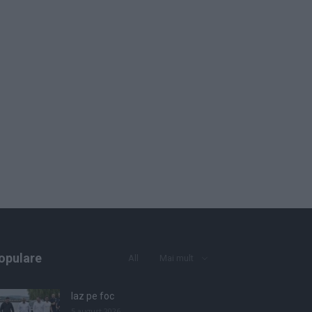
opulare
All
Mai mult
Iaz pe foc
5 august 2026