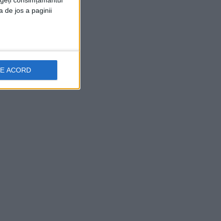
rageți consimțământul
a de jos a paginii
DE ACORD