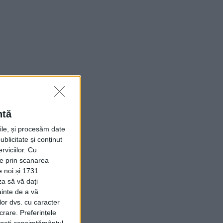
ntă
rile, și procesăm date
ublicitate și conținut
viciilor.
Cu
ție prin scanarea
e noi și 1731
za să vă dați
ainte de a vă
lor dvs. cu caracter
crare. Preferințele