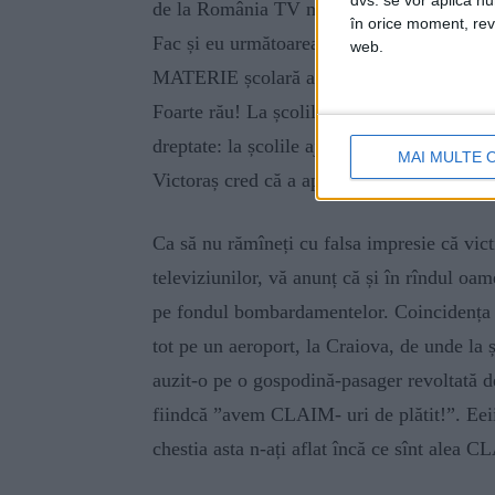
dvs. se vor aplica n
de la România TV ne-a lămurit că: ”Ry
în orice moment, reve
Fac și eu următoarea afirmație: limba r
web.
MATERIE școlară a chiulangiului și repe
Foarte rău! La școlile pe care le-am frecven
dreptate: la școlile ajutătoare nu se numeșt
MAI MULTE 
Victoraș cred că a aprofundat-o de vreo 5 or
Ca să nu rămîneți cu falsa impresie că vict
televiziunilor, vă anunț că și în rîndul oa
pe fondul bombardamentelor. Coincidența fa
tot pe un aeroport, la Craiova, de unde la
auzit-o pe o gospodină-pasager revoltată de î
fiindcă ”avem CLAIM- uri de plătit!”. Eeiii,
chestia asta n-ați aflat încă ce sînt alea 