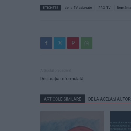
ETICHETE
de la TV adunate
PRO TV
România
Articolul precedent
Declarația reformulată
ARTICOLE SIMILARE
DE LA ACELAȘI AUTOR