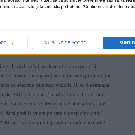
umai acestui site web. Puteți să vă schimbați preferințele sau să vă ret
ad a fost una din CELE MAI PREFERATE ZONE”!
nind la acest site și făcând clic pe butonul "Confidențialitate" din parte
omână n-a fost nici pe departe CEA MAI PREFERATĂ
tentului Victor Vreme. Cuummm? N-a fost repetent?
tat eu, ar fi repetat pînă la pensie. Aaa, aveți și dvs.
e ”repetenție”, ci ”an de aprofundare a materiei”, iar
OPȚIUNI
NU SUNT DE ACORD
SUNT 
i… și tot nu s-a lipit chestia cu adjectivele!
ime ale războiului au devenit doar reporterii
menilor normali au apărut anomalii în exprimare, tot
ce ca efectele cele mai vizibile să se fi semnalat
 știrile PRO TV de pe 2 martie, la ora 17:30, am
ntîrzierile care le afectează existența turiștilor,
 dacă pînă la vîrsta pe care o aveți cînd citiți
CLAIM-uri, nu mai pierdeți vremea: mîna pe carte!