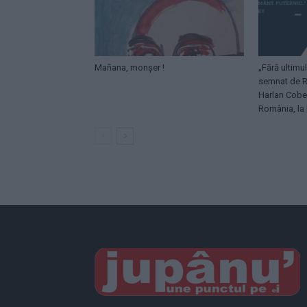
Mañana, monșer !
„Fără ultimul
semnat de R
Harlan Coben
România, la 