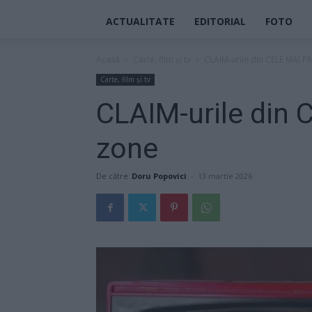
ACTUALITATE
EDITORIAL
FOTO
Acasă
Carte, film și tv
CLAIM-urile din CELE MAI P
Carte, film și tv
CLAIM-urile din
zone
De către
Doru Popovici
-
13 martie 2026