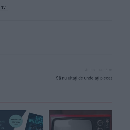
 TV
Articolul următor
Să nu uitați de unde ați plecat