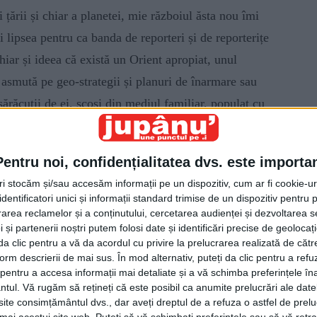
țării și chiar a planetei, mie războiul ăsta nou îmi
 lipsea pentru ca banda de reporteri și de reporterițe
hiar și ideea că există un Orient apropiat, unul
 asmută pe geo-strategii și planuri de înarmare sau
răcuții de ei, scoși din mediul familiar, populat cu
a lu’ Ferrari!), și teleportați în spațiul arab cu
se pot produce tocmai unde-i Burjul mai… Khaliffa!,
Pentru noi, confidențialitatea dvs. este importa
a de as’ vară. Campion e, ați ghicit!, domnișorul
tri stocăm și/sau accesăm informații pe un dispozitiv, cum ar fi cookie-u
 mai prididește să comenteze ba din aeroportul
dentificatori unici și informații standard trimise de un dispozitiv pentru p
l postului, tot ce se întîmplă și tot ce încearcă să
rea reclamelor și a conținutului, cercetarea audienței și dezvoltarea ser
 și partenerii noștri putem folosi date și identificări precise de geoloca
să înțeleagă la vremea ei, asta cam pe cînd era el în
i da clic pentru a vă da acordul cu privire la prelucrarea realizată de cătr
mplicată și de complexă din gramatica limbii române
form descrierii de mai sus. În mod alternativ, puteți da clic pentru a refu
entru a accesa informații mai detaliate și a vă schimba preferințele în
elor”, dovadă fiind că, pus să îngaime ceva despre
ntul.
Vă rugăm să rețineți că este posibil ca anumite prelucrări ale date
, pe 2 martie, la ora 15:14, domnișorul Victor Vreme
te consimțământul dvs., dar aveți dreptul de a refuza o astfel de prelu