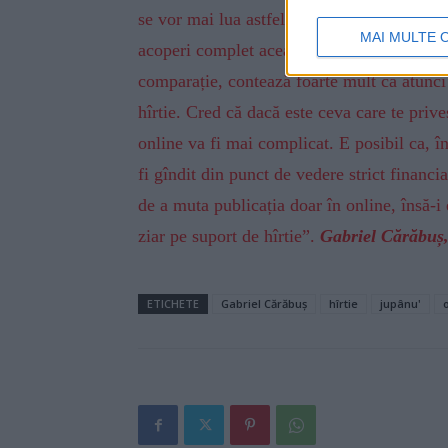
se vor mai lua astfel de hotărîri. Din punc
MAI MULTE 
acoperi complet această activitate care în
comparație, contează foarte mult ca atunci 
hîrtie. Cred că dacă este ceva care te prive
online va fi mai complicat. E posibil ca, î
fi gîndit din punct de vedere strict financi
de a muta publicația doar în online, însă-i 
ziar pe suport de hîrtie”.
Gabriel Cărăbuș, 
ETICHETE
Gabriel Cărăbuș
hîrtie
jupânu'