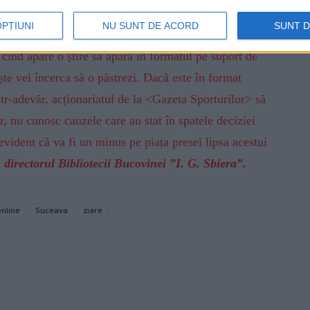
tul nostru de vedere nu credem totuși că online-ul va
OPȚIUNI
NU SUNT DE ACORD
SUNT 
seamnă partea de presă. Dacă este să facem o
cînd apare o știre să apară în formatul pe suport de
ște vei încerca să o păstrezi. Dacă este în format
ntr-adevăr, acționariatul de la <Gazeta Sporturilor> să
ar, nu cunosc cauzele care au stat în spatele deciziei
evident că va fi un minus pe piața presei lipsa acestui
directorul Bibliotecii Bucovinei ”I. G. Sbiera”.
online
Suceava
ziare