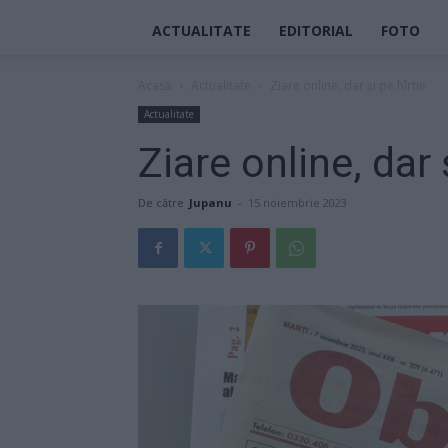
ACTUALITATE
EDITORIAL
FOTO
Acasă
Actualitate
Ziare online, dar și pe hîrtie
Actualitate
Ziare online, dar 
De către
Jupanu
-
15 noiembrie 2023