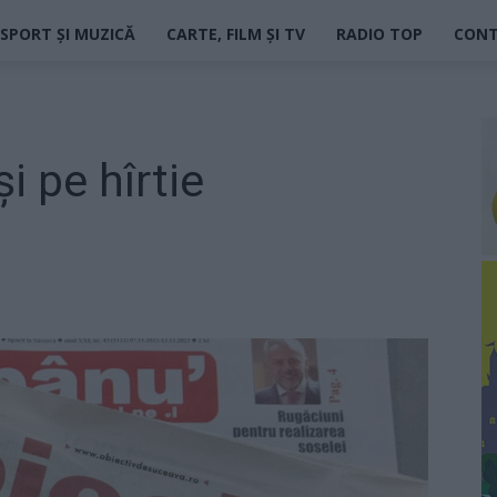
SPORT ȘI MUZICĂ
CARTE, FILM ȘI TV
RADIO TOP
CON
și pe hîrtie