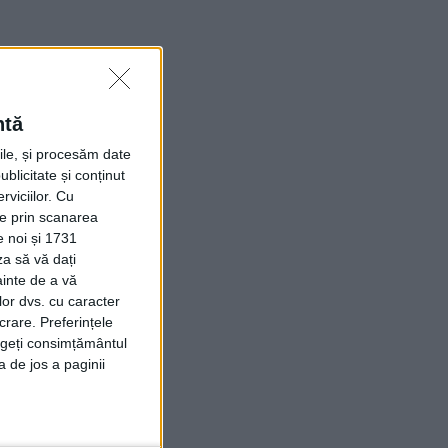
ntă
rile, și procesăm date
ublicitate și conținut
viciilor.
Cu
ție prin scanarea
e noi și 1731
za să vă dați
ainte de a vă
lor dvs. cu caracter
crare. Preferințele
rageți consimțământul
a de jos a paginii