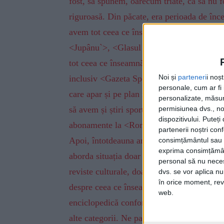
fost, să spunem, oarecum triate, ca să nu fo
riguroasă. Din păcate, era perioada de înc
avem tot ceea ce înseamnă colecții local
<Jupânu`>, <Glasul Sucevei>, <Suceava 
tot ceea ce înseamnă și reviste locale și bin
Noi și
parteneri
i noș
inclusiv <Gazeta Sporturilor>. Nu-i obliga
personale, cum ar fi i
care apar și pe plan național. Considerăm 
personalizate, măsura
să avem și știri sportive și, da, aveam a
permisiunea dvs., noi
dispozitivului. Puteț
abonamente la <România Liberă>, la <Ade
partenerii noștri con
Apoi, întotdeauna am mers și pe segmen
consimțământul sau p
exprima consimțămâ
aborda situația doar din punct de vedere a
personal să nu necesi
reviste culturale, doar pentru un segment d
dvs. se vor aplica n
în orice moment, reve
despre ceea ce înseamnă literatură. Bibliot
web.
enciclopedică conform legislației în vigoar
alte categorii. Ne pare rău de decizia de a