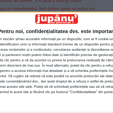
losesc alt termen. S-a făcut o selecție foarte
eput a comunismului, însă putem spune că astăzi noi
e: <Monitorul de Suceava>, <Obiectiv>, <Crai Nou>,
Live>, <Tinerii Revoluției>, <Nord Press>… Avem
Pentru noi, confidențialitatea dvs. este importa
eînțeles că și ziare și reviste de la nivel național,
tri stocăm și/sau accesăm informații pe un dispozitiv, cum ar fi cookie-u
toriu, dar noi avem abonamente la ziare și reviste
dentificatori unici și informații standard trimise de un dispozitiv pentru p
că pentru o anumită categorie de public era important
rea reclamelor și a conținutului, cercetarea audienței și dezvoltarea ser
bonament la <Gazeta Sporturilor>. Am avut sau avem
 și partenerii noștri putem folosi date și identificări precise de geoloca
i da clic pentru a vă da acordul cu privire la prelucrarea realizată de cătr
vărul>, la <Jurnalul>, la <România Literară>…
form descrierii de mai sus. În mod alternativ, puteți da clic pentru a refu
te gen <Formula AS> și <Cosmopolitan>. Nu putem
entru a accesa informații mai detaliate și a vă schimba preferințele în
ntul.
Vă rugăm să rețineți că este posibil ca anumite prelucrări ale date
l literatului, adică nu putem face abonamente doar la
te consimțământul dvs., dar aveți dreptul de a refuza o astfel de prelu
e public care dorește a lectura, a se informa doar
umai acestui site web. Puteți să vă schimbați preferințele sau să vă ret
nind la acest site și făcând clic pe butonul "Confidențialitate" din parte
eca publică este prin esență o bibliotecă
e și atunci trebuie să ne adresăm și către publicul din
 trece <Gazeta Sporturilor > în online și sperăm că nu