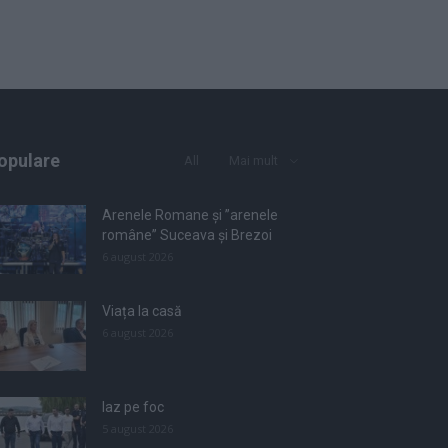
opulare
All
Mai mult
Arenele Romane și ”arenele
române” Suceava și Brezoi
6 august 2026
Viața la casă
6 august 2026
Iaz pe foc
5 august 2026