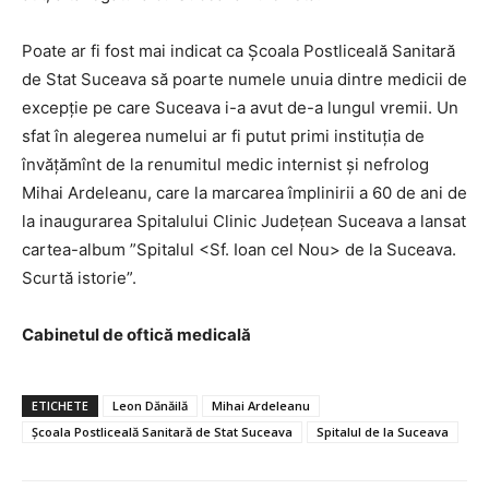
Poate ar fi fost mai indicat ca Școala Postliceală Sanitară
de Stat Suceava să poarte numele unuia dintre medicii de
excepție pe care Suceava i-a avut de-a lungul vremii. Un
sfat în alegerea numelui ar fi putut primi instituția de
învățămînt de la renumitul medic internist și nefrolog
Mihai Ardeleanu, care la marcarea împlinirii a 60 de ani de
la inaugurarea Spitalului Clinic Județean Suceava a lansat
cartea-album ”Spitalul <Sf. Ioan cel Nou> de la Suceava.
Scurtă istorie”.
Cabinetul de oftică medicală
ETICHETE
Leon Dănăilă
Mihai Ardeleanu
Școala Postliceală Sanitară de Stat Suceava
Spitalul de la Suceava