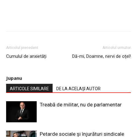
Articolul precedent
Articolul următor
Cumulul de anxietăți
Dă-mi, Doamne, nervi de oțel!
Jupanu
ARTICOLE SIMILARE
DE LA ACELAȘI AUTOR
Treabă de militar, nu de parlamentar
Petarde sociale și înjurături sindicale