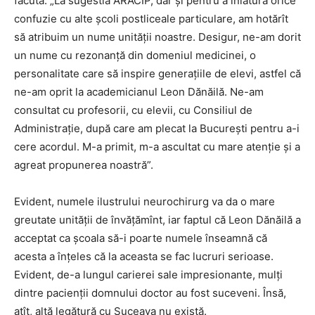
făcută:
„La sugestia ARACIP, dar și pentru a înlătura orice
confuzie cu alte școli postliceale particulare, am hotărît
să atribuim un nume unității noastre. Desigur, ne-am dorit
un nume cu rezonanță din domeniul medicinei, o
personalitate care să inspire generațiile de elevi, astfel că
ne-am oprit la academicianul Leon Dănăilă. Ne-am
consultat cu profesorii, cu elevii, cu Consiliul de
Administrație, după care am plecat la București pentru a-i
cere acordul. M-a primit, m-a ascultat cu mare atenție și a
agreat propunerea noastră”.
Evident, numele ilustrului neurochirurg va da o mare
greutate unității de învățămînt, iar faptul că Leon Dănăilă a
acceptat ca școala să-i poarte numele înseamnă că
acesta a înțeles că la aceasta se fac lucruri serioase.
Evident, de-a lungul carierei sale impresionante, mulți
dintre pacienții domnului doctor au fost suceveni. Însă,
atît, altă legătură cu Suceava nu există.