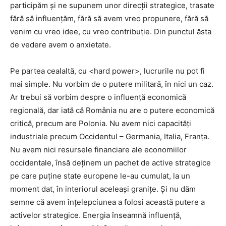
participăm și ne supunem unor direcții strategice, trasate
fără să influențăm, fără să avem vreo propunere, fără să
venim cu vreo idee, cu vreo contribuție. Din punctul ăsta
de vedere avem o anxietate.
Pe partea cealaltă, cu <hard power>, lucrurile nu pot fi
mai simple. Nu vorbim de o putere militară, în nici un caz.
Ar trebui să vorbim despre o influență economică
regională, dar iată că România nu are o putere economică
critică, precum are Polonia. Nu avem nici capacități
industriale precum Occidentul – Germania, Italia, Franța.
Nu avem nici resursele financiare ale economiilor
occidentale, însă deținem un pachet de active strategice
pe care puține state europene le-au cumulat, la un
moment dat, în interiorul aceleași granițe. Și nu dăm
semne că avem înțelepciunea a folosi această putere a
activelor strategice. Energia înseamnă influență,