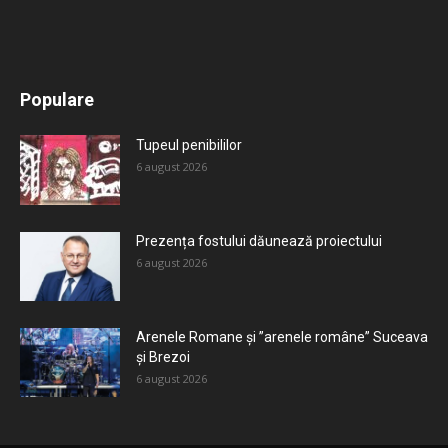
All
Recomandate
Tot timpul populare
Populare
Mai mult
Tupeul penibililor
6 august 2026
Prezența fostului dăunează proiectului
6 august 2026
Arenele Romane și ”arenele române” Suceava
și Brezoi
6 august 2026