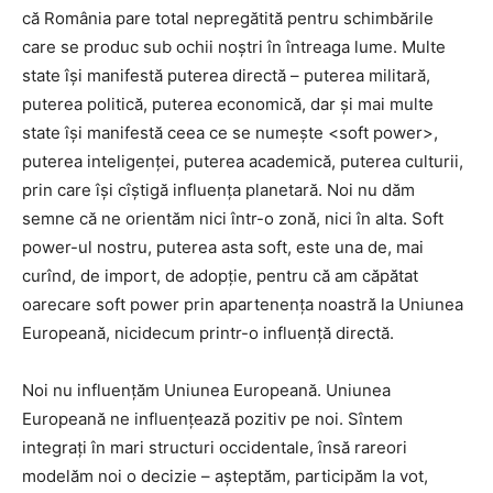
că România pare total nepregătită pentru schimbările
care se produc sub ochii noștri în întreaga lume. Multe
state își manifestă puterea directă – puterea militară,
puterea politică, puterea economică, dar și mai multe
state își manifestă ceea ce se numește <soft power>,
puterea inteligenței, puterea academică, puterea culturii,
prin care își cîștigă influența planetară. Noi nu dăm
semne că ne orientăm nici într-o zonă, nici în alta. Soft
power-ul nostru, puterea asta soft, este una de, mai
curînd, de import, de adopție, pentru că am căpătat
oarecare soft power prin apartenența noastră la Uniunea
Europeană, nicidecum printr-o influență directă.
Noi nu influențăm Uniunea Europeană. Uniunea
Europeană ne influențează pozitiv pe noi. Sîntem
integrați în mari structuri occidentale, însă rareori
modelăm noi o decizie – așteptăm, participăm la vot,