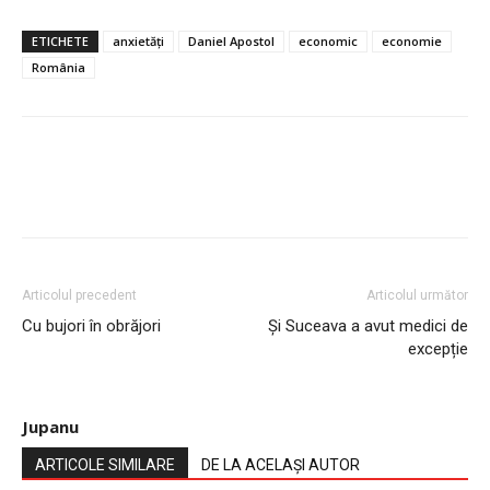
ETICHETE
anxietăți
Daniel Apostol
economic
economie
România
Articolul precedent
Articolul următor
Cu bujori în obrăjori
Și Suceava a avut medici de
excepție
Jupanu
ARTICOLE SIMILARE
DE LA ACELAȘI AUTOR