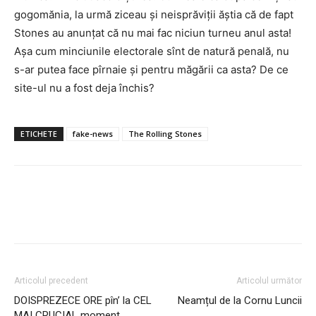
gogomănia, la urmă ziceau și neisprăviții ăștia că de fapt
Stones au anunțat că nu mai fac niciun turneu anul asta!
Așa cum minciunile electorale sînt de natură penală, nu
s-ar putea face pîrnaie și pentru măgării ca asta? De ce
site-ul nu a fost deja închis?
ETICHETE
fake-news
The Rolling Stones
Articolul precedent
Articolul următor
DOISPREZECE ORE pîn’ la CEL
Neamțul de la Cornu Luncii
MAI CRUCIAL moment