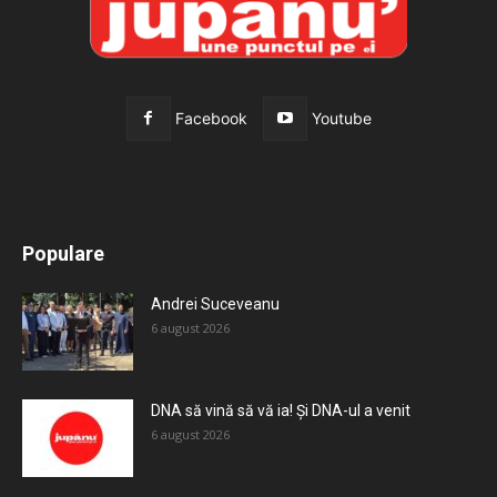
Facebook
Youtube
All
Recomandate
Tot timpul populare
Populare
Mai mult
Andrei Suceveanu
6 august 2026
DNA să vină să vă ia! Și DNA-ul a venit
6 august 2026