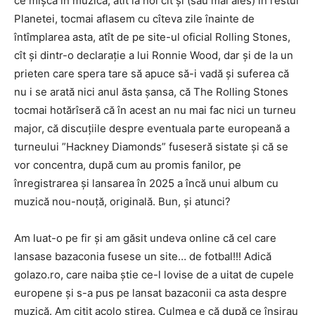
ce mișcă în muzică, atît la noi cît și (sau mai ales) în restul
Planetei, tocmai aflasem cu cîteva zile înainte de
întîmplarea asta, atît de pe site-ul oficial Rolling Stones,
cît și dintr-o declarație a lui Ronnie Wood, dar și de la un
prieten care spera tare să apuce să-i vadă și suferea că
nu i se arată nici anul ăsta șansa, că The Rolling Stones
tocmai hotărîseră că în acest an nu mai fac nici un turneu
major, că discuțiile despre eventuala parte europeană a
turneului ”Hackney Diamonds” fuseseră sistate și că se
vor concentra, după cum au promis fanilor, pe
înregistrarea și lansarea în 2025 a încă unui album cu
muzică nou-nouță, originală. Bun, și atunci?
Am luat-o pe fir și am găsit undeva online că cel care
lansase bazaconia fusese un site… de fotbal!!! Adică
golazo.ro, care naiba știe ce-l lovise de a uitat de cupele
europene și s-a pus pe lansat bazaconii ca asta despre
muzică. Am citit acolo știrea. Culmea e că după ce înșirau