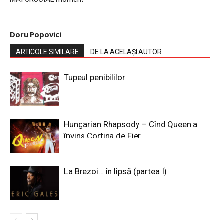
Doru Popovici
ARTICOLE SIMILARE
DE LA ACELAȘI AUTOR
Tupeul penibililor
Hungarian Rhapsody – Cînd Queen a
învins Cortina de Fier
La Brezoi… în lipsă (partea I)