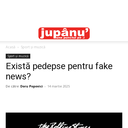
Acasă
Sport și muzică
Sport și muzică
Există pedepse pentru fake
news?
De către
Doru Popovici
-
14 martie 2025