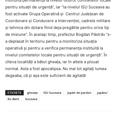
instituită permanența la nivelul tuturor comitetelor locale
pentru situații de urgență”, iar ”la nivelul ISU Suceava au
fost activate Grupa Operativă și Centrul Județean de
Coordonare și Conducere a Intervenției, cadrele militare
și tehnica din dotare fiind deja pregătite pentru orice tip
de misiune”. În același timp, prefectul Bogdan Păstrăv ”s-
a deplasat în teritoriu pentru a monitoriza situația
operativă și pentru a verifica permanența instituită la
nivelul comitetelor locale pentru situații de urgență”. În
cîteva localități a bătut gheața, iar în altele a plouat
normal. Asta a fost apocalipsa. Nu mai tot agitați lumea
degeaba, că și așa este suficient de agitată!
ETICHETE
gheața
ISU Suceava
Jupân de pardon
jupânu'
Ro-Alert
Suceava