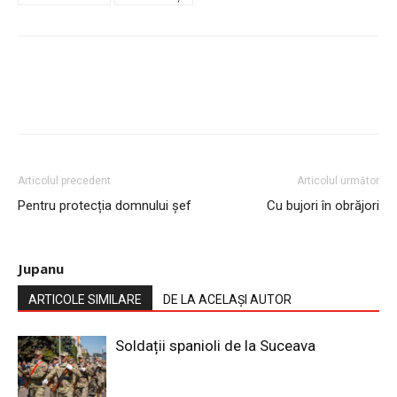
Articolul precedent
Articolul următor
Pentru protecția domnului șef
Cu bujori în obrăjori
Jupanu
ARTICOLE SIMILARE
DE LA ACELAȘI AUTOR
Soldații spanioli de la Suceava