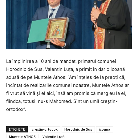
La împlinirea a 10 ani de mandat, primarul comunei
Horodnic de Sus, Valentin Luța, a primit în dar o icoană
adusă de pe Muntele Athos: ”Am înțeles de la preoți că,
încîntat de realizările comunei noastre, Muntele Athos ar
fi vrut să vină și el aici, însă am promis că merg eu la el,
fiindcă, totuși, nu-s Mahomed. Sînt un umil creștin-
ortodox”.
ETICHETE
creștin-ortodox
Horodnic de Sus
icoana
Muntele ATHOS
Valentin Luță