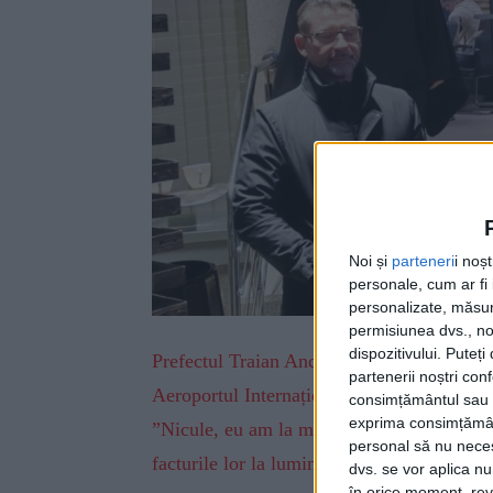
Noi și
parteneri
i noș
personale, cum ar fi i
personalizate, măsura
permisiunea dvs., noi
dispozitivului. Puteț
Prefectul Traian Andronachi și vicepreșed
partenerii noștri con
Aeroportul Internațional ”Ștefan cel Mare”
consimțământul sau p
exprima consimțămâ
”Nicule, eu am la mine vreo patru lumînări
personal să nu necesi
facturile lor la lumină”.
dvs. se vor aplica n
în orice moment, reve