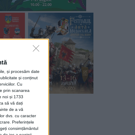
ntă
rile, și procesăm date
ublicitate și conținut
viciilor.
Cu
ție prin scanarea
e noi și 1733
za să vă dați
ainte de a vă
lor dvs. cu caracter
crare. Preferințele
rageți consimțământul
a de jos a paginii