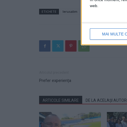
web.
ETICHETE
Ierusalim
Lumina Sfîntă
Nicolae R
MAI MULTE 
Articolul precedent
Prefer experiența
ARTICOLE SIMILARE
DE LA ACELAȘI AUTOR