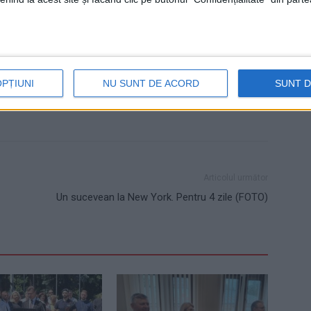
obu
traian andronachi
OPȚIUNI
NU SUNT DE ACORD
SUNT 
Articolul următor
Un sucevean la New York. Pentru 4 zile (FOTO)