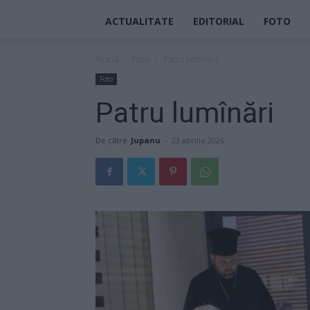
ACTUALITATE
EDITORIAL
FOTO
Acasă
Foto
Patru lumînări
Foto
Patru lumînări
De către
Jupanu
-
23 aprilie 2026