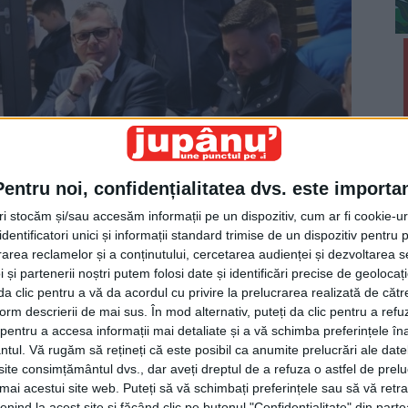
Pentru noi, confidențialitatea dvs. este importa
tri stocăm și/sau accesăm informații pe un dispozitiv, cum ar fi cookie-u
dentificatori unici și informații standard trimise de un dispozitiv pentru p
rea reclamelor și a conținutului, cercetarea audienței și dezvoltarea ser
 și partenerii noștri putem folosi date și identificări precise de geoloca
i da clic pentru a vă da acordul cu privire la prelucrarea realizată de cătr
intele Consiliului Județean Suceava Nicolae Robu, pe
form descrierii de mai sus. În mod alternativ, puteți da clic pentru a refu
, așteptînd avionul cu Lumina Sfîntă de la Ierusalim:
entru a accesa informații mai detaliate și a vă schimba preferințele în
ntul.
Vă rugăm să rețineți că este posibil ca anumite prelucrări ale date
, pentru fiecare cameră, că m-au rupt ăștia cu
te consimțământul dvs., dar aveți dreptul de a refuza o astfel de prelu
umai acestui site web. Puteți să vă schimbați preferințele sau să vă ret
nind la acest site și făcând clic pe butonul "Confidențialitate" din parte