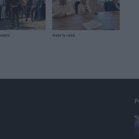
eveanu
Viața la casă
P