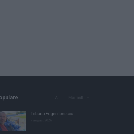
opulare
All
Mai mult
Tribuna Eugen Ionescu
7 august 2026