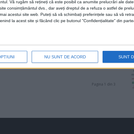
ntul.
Vă rugăm să rețineți că este posibil ca anumite prelucrări ale date
te consimțământul dvs., dar aveți dreptul de a refuza o astfel de prelu
umai acestui site web. Puteți să vă schimbați preferințele sau să vă ret
nind la acest site și făcând clic pe butonul "Confidențialitate" din parte
OPȚIUNI
NU SUNT DE ACORD
SUNT 
Pagina 1 din 3