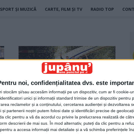
SPORT ȘI MUZICĂ
CARTE, FILM ȘI TV
RADIO TOP
CON
Pentru noi, confidențialitatea dvs. este importa
tri stocăm și/sau accesăm informații pe un dispozitiv, cum ar fi cookie-u
dentificatori unici și informații standard trimise de un dispozitiv pentru p
Spania, în nici un caz Brazilia
rea reclamelor și a conținutului, cercetarea audienței și dezvoltarea ser
Jupanu
-
25 octombrie 2025
 și partenerii noștri putem folosi date și identificări precise de geoloca
i da clic pentru a vă da acordul cu privire la prelucrarea realizată de cătr
form descrierii de mai sus. În mod alternativ, puteți da clic pentru a refu
entru a accesa informații mai detaliate și a vă schimba preferințele în