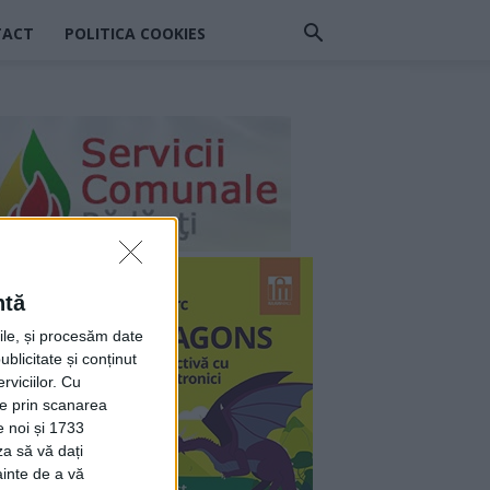
TACT
POLITICA COOKIES
ntă
rile, și procesăm date
ublicitate și conținut
viciilor.
Cu
ție prin scanarea
e noi și 1733
za să vă dați
ainte de a vă