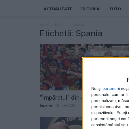
ACTUALITATE
EDITORIAL
FOTO
Acasă
Etichete
Spania
Etichetă: Spania
Noi și
parteneri
i noș
personale, cum ar fi i
”Împăratul” din arenă
personalizate, măsura
Jupanu
-
29 iulie 2026
permisiunea dvs., noi
dispozitivului. Puteț
partenerii noștri con
consimțământul sau p