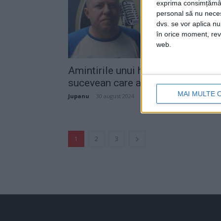
exprima consimțămâ
personal să nu necesi
dvs. se vor aplica n
în orice moment, reve
web.
Amintirile unui handbalist
sucevean care a jucat în Spania
MAI MULTE 
Jupanu
-
30 august 2024
1
2
3