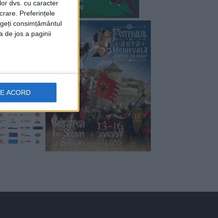
lor dvs. cu caracter
crare. Preferințele
rageți consimțământul
a de jos a paginii
DE ACORD