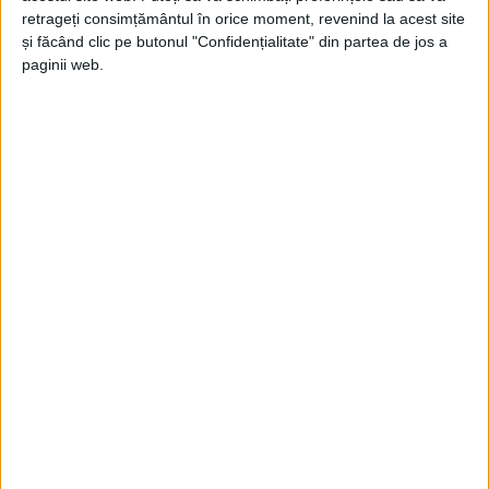
Jupanu
-
16 martie 2026
retrageți consimțământul în orice moment, revenind la acest site
și făcând clic pe butonul "Confidențialitate" din partea de jos a
Soluțiile din dulap
paginii web.
Jupanu
-
13 iulie 2023
Problemă grea, rezolvare simplă
Jupanu
-
15 iunie 2023