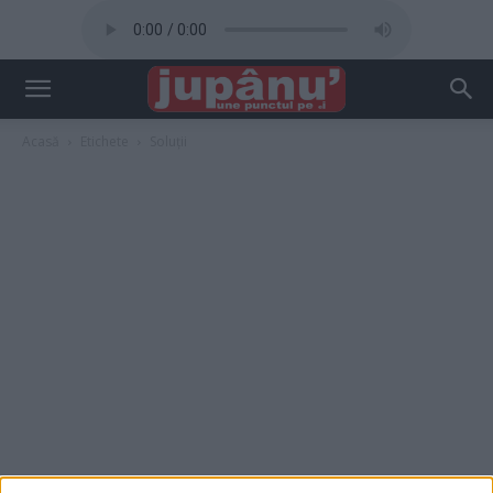
Acasă
Etichete
Soluții