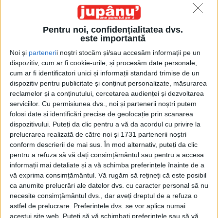
Pentru noi, confidențialitatea dvs.
este importantă
Noi și
parteneri
i noștri stocăm și/sau accesăm informații pe un
dispozitiv, cum ar fi cookie-urile, și procesăm date personale,
cum ar fi identificatori unici și informații standard trimise de un
Etichetă: soluții
dispozitiv pentru publicitate și conținut personalizate, măsurarea
reclamelor și a conținutului, cercetarea audienței și dezvoltarea
serviciilor.
Cu permisiunea dvs., noi și partenerii noștri putem
folosi date și identificări precise de geolocație prin scanarea
dispozitivului. Puteți da clic pentru a vă da acordul cu privire la
prelucrarea realizată de către noi și 1731 partenerii noștri
conform descrierii de mai sus. În mod alternativ, puteți da clic
pentru a refuza să vă dați consimțământul sau pentru a accesa
informații mai detaliate și a vă schimba preferințele înainte de a
vă exprima consimțământul.
Vă rugăm să rețineți că este posibil
ca anumite prelucrări ale datelor dvs. cu caracter personal să nu
necesite consimțământul dvs., dar aveți dreptul de a refuza o
astfel de prelucrare. Preferințele dvs. se vor aplica numai
Doi la un pui
acestui site web. Puteți să vă schimbați preferințele sau să vă