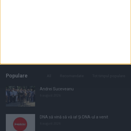
Populare
All
Recomandate
Tot timpul populare
Andrei Suceveanu
6 august 2026
DNA să vină să vă ia! Și DNA-ul a venit
6 august 2026