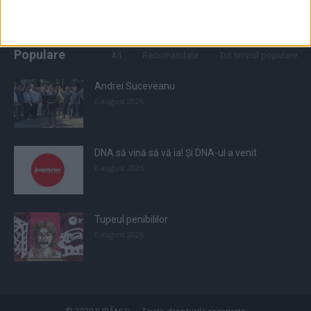
Populare
All
Recomandate
Tot timpul populare
Andrei Suceveanu
6 august 2026
DNA să vină să vă ia! Și DNA-ul a venit
6 august 2026
Tupeul penibililor
6 august 2026