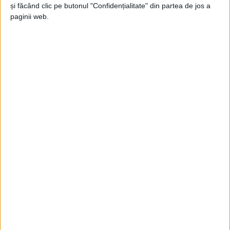
Jupanu
-
2 august 2026
și făcând clic pe butonul "Confidențialitate" din partea de jos a
paginii web.
Numai pentru producători
Jupanu
-
9 aprilie 2021