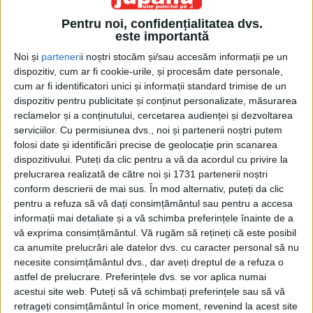
Pentru noi, confidențialitatea dvs.
este importantă
Noi și
parteneri
i noștri stocăm și/sau accesăm informații pe un
dispozitiv, cum ar fi cookie-urile, și procesăm date personale,
cum ar fi identificatori unici și informații standard trimise de un
dispozitiv pentru publicitate și conținut personalizate, măsurarea
Etichetă: redeschidere
reclamelor și a conținutului, cercetarea audienței și dezvoltarea
serviciilor.
Cu permisiunea dvs., noi și partenerii noștri putem
folosi date și identificări precise de geolocație prin scanarea
dispozitivului. Puteți da clic pentru a vă da acordul cu privire la
prelucrarea realizată de către noi și 1731 partenerii noștri
conform descrierii de mai sus. În mod alternativ, puteți da clic
pentru a refuza să vă dați consimțământul sau pentru a accesa
informații mai detaliate și a vă schimba preferințele înainte de a
vă exprima consimțământul.
Vă rugăm să rețineți că este posibil
ca anumite prelucrări ale datelor dvs. cu caracter personal să nu
necesite consimțământul dvs., dar aveți dreptul de a refuza o
astfel de prelucrare. Preferințele dvs. se vor aplica numai
acestui site web. Puteți să vă schimbați preferințele sau să vă
Muzeul dă dovadă de (re)deschidere
retrageți consimțământul în orice moment, revenind la acest site