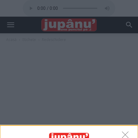
Acasă
Etichete
Redeschidere