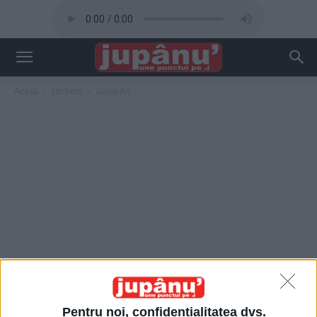
Acasă
Etichete
Lucid Air
Pentru noi, confidențialitatea dvs.