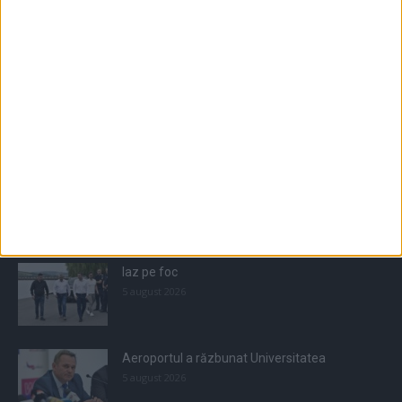
Populare
All
Recomandate
Tot timpul populare
Iaz pe foc
5 august 2026
Aeroportul a răzbunat Universitatea
5 august 2026