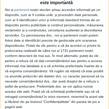
este importantă
Noi și
parteneri
i noștri stocăm și/sau accesăm informații pe un
dispozitiv, cum ar fi cookie-urile, și procesăm date personale,
cum ar fi identificatori unici și informații standard trimise de un
dispozitiv pentru publicitate și conținut personalizate, măsurarea
reclamelor și a conținutului, cercetarea audienței și dezvoltarea
serviciilor.
Cu permisiunea dvs., noi și partenerii noștri putem
Etichetă: Lucid Air
folosi date și identificări precise de geolocație prin scanarea
dispozitivului. Puteți da clic pentru a vă da acordul cu privire la
prelucrarea realizată de către noi și 1731 partenerii noștri
conform descrierii de mai sus. În mod alternativ, puteți da clic
pentru a refuza să vă dați consimțământul sau pentru a accesa
informații mai detaliate și a vă schimba preferințele înainte de a
vă exprima consimțământul.
Vă rugăm să rețineți că este posibil
ca anumite prelucrări ale datelor dvs. cu caracter personal să nu
necesite consimțământul dvs., dar aveți dreptul de a refuza o
astfel de prelucrare. Preferințele dvs. se vor aplica numai
acestui site web. Puteți să vă schimbați preferințele sau să vă
retrageți consimțământul în orice moment, revenind la acest site
și făcând clic pe butonul "Confidențialitate" din partea de jos a
În așteptarea invaziei chinezești. A
paginii web.