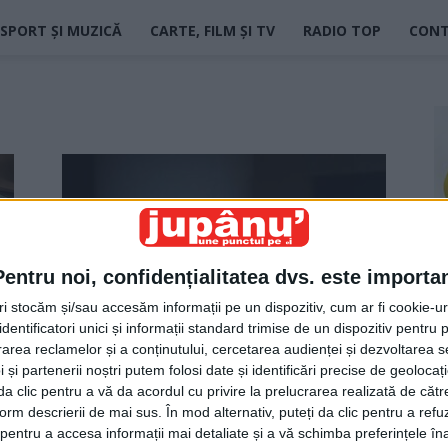
SPORT ȘI MUZICĂ
CARTE, FILM ȘI TV
RADIO TOP
CON
Pentru noi, confidențialitatea dvs. este importa
tri stocăm și/sau accesăm informații pe un dispozitiv, cum ar fi cookie-u
dentificatori unici și informații standard trimise de un dispozitiv pentru p
Pentru cei care spun că nu s-a
rea reclamelor și a conținutului, cercetarea audienței și dezvoltarea ser
făcut nimic în țara...
 și partenerii noștri putem folosi date și identificări precise de geoloca
i da clic pentru a vă da acordul cu privire la prelucrarea realizată de cătr
Sorin Avram
-
6 august 2025
form descrierii de mai sus. În mod alternativ, puteți da clic pentru a refu
entru a accesa informații mai detaliate și a vă schimba preferințele în