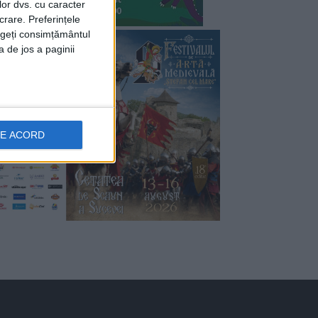
lor dvs. cu caracter
crare. Preferințele
rageți consimțământul
a de jos a paginii
DE ACORD