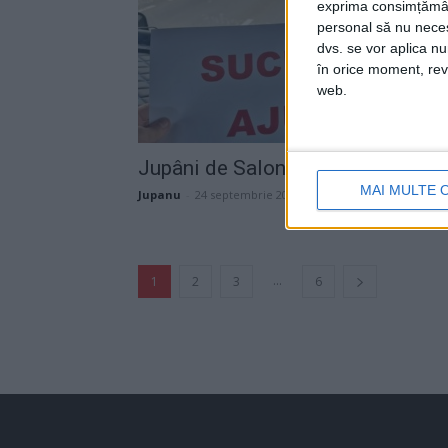
exprima consimțămâ
personal să nu necesi
dvs. se vor aplica n
în orice moment, reve
web.
Jupâni de Salon
MAI MULTE 
Jupanu
-
24 septembrie 2024
...
1
2
3
6