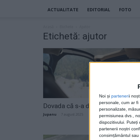
ACTUALITATE
EDITORIAL
FOTO
Acasă
Etichete
Ajutor
Etichetă: ajutor
Noi și
parteneri
i noș
personale, cum ar fi i
Dovada că s-a descurcat
personalizate, măsura
Jupanu
-
7 august 2025
permisiunea dvs., noi
dispozitivului. Puteț
partenerii noștri con
consimțământul sau p