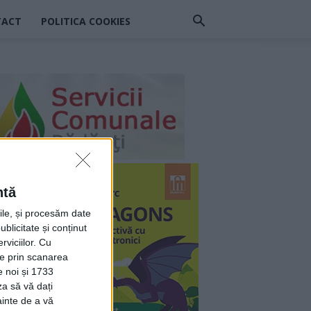
TACT
POLITICA COOKIES
ntă
rile, și procesăm date
ublicitate și conținut
viciilor.
Cu
ție prin scanarea
e noi și 1733
za să vă dați
ainte de a vă