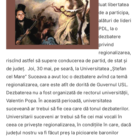
luat libertatea
de a participa,
alături de lideri
PDL, la o
dezbatere
privind
regionalizarea,
riscînd astfel să supere conducerea de partid, de stat şi
de judeţ. Joi, 30 mai, pe seară, la Universitatea „Ştefan
cel Mare” Suceava a avut loc o dezbatere avînd ca temă
regionalizarea, care este atît de dorită de Guvernul USL.
Dezbaterea nu a fost organizată de rectorul universităţii,
Valentin Popa.
În această perioadă, universitatea
suceveană ar trebui să fie cea care dă tonul dezbaterilor.
Universitarii suceveni ar trebui să fie cei mai vocali în
ceea ce priveşte regionalizarea, în condiţiile în care, dacă
judeţul nostru va fi făcut preş la picioarele baronilor