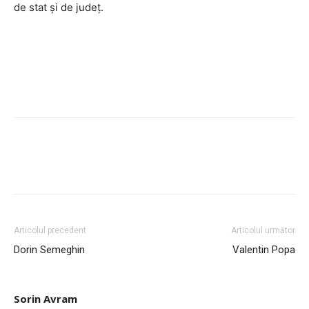
de stat şi de judeţ.
Articolul precedent
Articolul următor
Dorin Semeghin
Valentin Popa
Sorin Avram