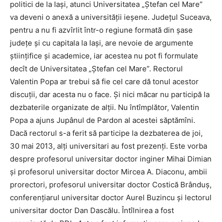
politici de la Iaşi, atunci Universitatea „Ştefan cel Mare”
va deveni o anexă a universităţii ieşene. Judeţul Suceava,
pentru a nu fi azvîrlit într-o regiune formată din şase
judeţe şi cu capitala la Iaşi, are nevoie de argumente
ştiinţifice şi academice, iar acestea nu pot fi formulate
decît de Universitatea „Ştefan cel Mare”. Rectorul
Valentin Popa ar trebui să fie cel care dă tonul acestor
discuţii, dar acesta nu o face. Şi nici măcar nu participă la
dezbaterile organizate de alţii. Nu întîmplător, Valentin
Popa a ajuns Jupânul de Pardon al acestei săptămîni.
Dacă rectorul s-a ferit să participe la dezbaterea de joi,
30 mai 2013, alţi universitari au fost prezenţi. Este vorba
despre profesorul universitar doctor inginer Mihai Dimian
şi profesorul universitar doctor Mircea A. Diaconu, ambii
prorectori, profesorul universitar doctor Costică Brânduş,
conferenţiarul universitar doctor Aurel Buzincu şi lectorul
universitar doctor Dan Dascălu. Întîlnirea a fost