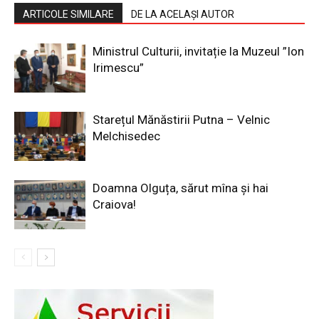
ARTICOLE SIMILARE
DE LA ACELAȘI AUTOR
Ministrul Culturii, invitație la Muzeul ”Ion
Irimescu”
Starețul Mănăstirii Putna – Velnic
Melchisedec
Doamna Olguța, sărut mîna și hai
Craiova!