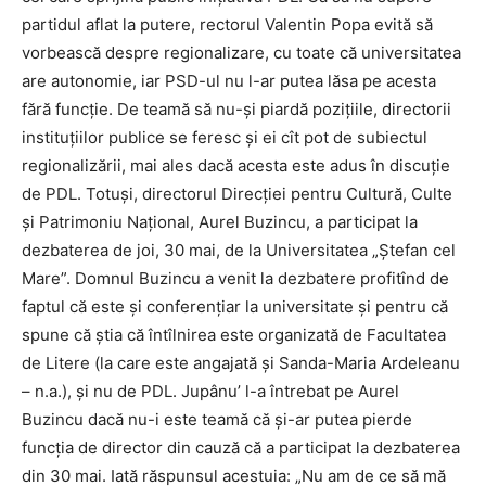
partidul aflat la putere, rectorul Valentin Popa evită să
vorbească despre regionalizare, cu toate că universitatea
are autonomie, iar PSD-ul nu l-ar putea lăsa pe acesta
fără funcţie. De teamă să nu-şi piardă poziţiile, directorii
instituţiilor publice se feresc şi ei cît pot de subiectul
regionalizării, mai ales dacă acesta este adus în discuţie
de PDL. Totuşi, directorul Direcţiei pentru Cultură, Culte
şi Patrimoniu Naţional, Aurel Buzincu, a participat la
dezbaterea de joi, 30 mai, de la Universitatea „Ştefan cel
Mare”. Domnul Buzincu a venit la dezbatere profitînd de
faptul că este şi conferenţiar la universitate şi pentru că
spune că ştia că întîlnirea este organizată de Facultatea
de Litere (la care este angajată şi Sanda-Maria Ardeleanu
– n.a.), şi nu de PDL. Jupânu’ l-a întrebat pe Aurel
Buzincu dacă nu-i este teamă că şi-ar putea pierde
funcţia de director din cauză că a participat la dezbaterea
din 30 mai. Iată răspunsul acestuia: „Nu am de ce să mă