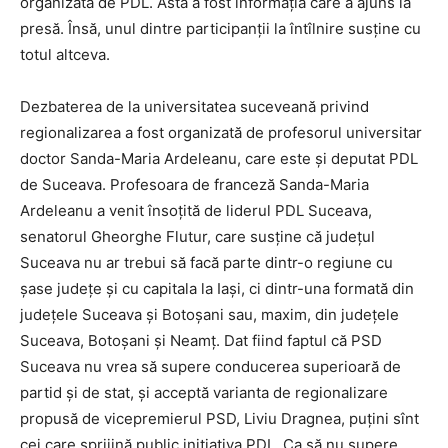
organizată de PDL. Asta a fost informaţia care a ajuns la
presă. Însă, unul dintre participanţii la întîlnire susţine cu
totul altceva.
Dezbaterea de la universitatea suceveană privind
regionalizarea a fost organizată de profesorul universitar
doctor Sanda-Maria Ardeleanu, care este şi deputat PDL
de Suceava. Profesoara de franceză Sanda-Maria
Ardeleanu a venit însoţită de liderul PDL Suceava,
senatorul Gheorghe Flutur, care susţine că judeţul
Suceava nu ar trebui să facă parte dintr-o regiune cu
şase judeţe şi cu capitala la Iaşi, ci dintr-una formată din
judeţele Suceava şi Botoşani sau, maxim, din judeţele
Suceava, Botoşani şi Neamţ. Dat fiind faptul că PSD
Suceava nu vrea să supere conducerea superioară de
partid şi de stat, şi acceptă varianta de regionalizare
propusă de vicepremierul PSD, Liviu Dragnea, puţini sînt
cei care sprijină public iniţiativa PDL. Ca să nu supere