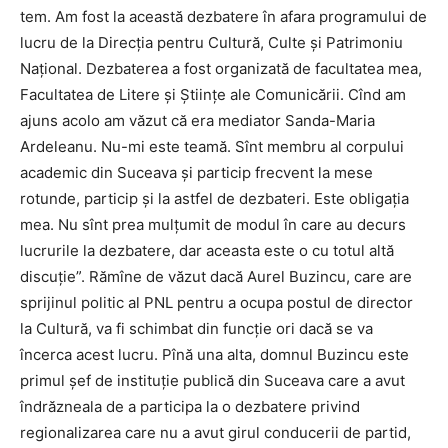
tem. Am fost la această dezbatere în afara programului de
lucru de la Direcţia pentru Cultură, Culte şi Patrimoniu
Naţional. Dezbaterea a fost organizată de facultatea mea,
Facultatea de Litere şi Ştiinţe ale Comunicării. Cînd am
ajuns acolo am văzut că era mediator Sanda-Maria
Ardeleanu. Nu-mi este teamă. Sînt membru al corpului
academic din Suceava şi particip frecvent la mese
rotunde, particip şi la astfel de dezbateri. Este obligaţia
mea. Nu sînt prea mulţumit de modul în care au decurs
lucrurile la dezbatere, dar aceasta este o cu totul altă
discuţie”. Rămîne de văzut dacă Aurel Buzincu, care are
sprijinul politic al PNL pentru a ocupa postul de director
la Cultură, va fi schimbat din funcţie ori dacă se va
încerca acest lucru. Pînă una alta, domnul Buzincu este
primul şef de instituţie publică din Suceava care a avut
îndrăzneala de a participa la o dezbatere privind
regionalizarea care nu a avut girul conducerii de partid,