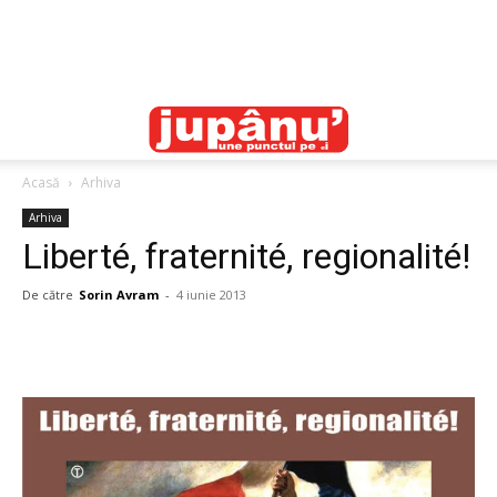
Acasă
Arhiva
Arhiva
Liberté, fraternité, regionalité!
De către
Sorin Avram
-
4 iunie 2013