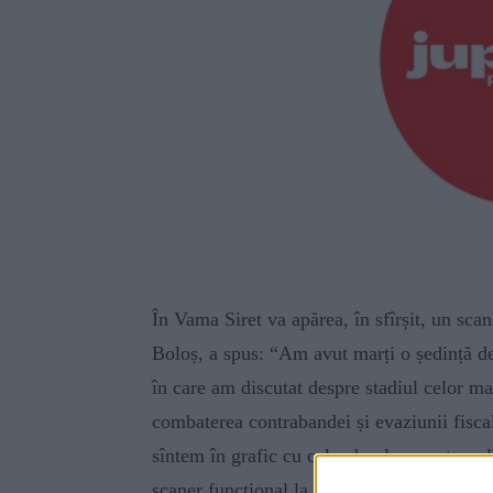
În Vama Siret va apărea, în sfîrșit, un sca
Boloș, a spus: “Am avut marți o ședință 
în care am discutat despre stadiul celor ma
combaterea contrabandei și evaziunii fiscal
sîntem în grafic cu calendarul asumat: pe l
scaner funcțional la Siret pînă la finalul ve