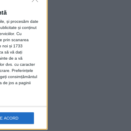
ntă
rile, și procesăm date
ublicitate și conținut
viciilor.
Cu
ție prin scanarea
e noi și 1733
za să vă dați
ainte de a vă
lor dvs. cu caracter
crare. Preferințele
rageți consimțământul
a de jos a paginii
DE ACORD