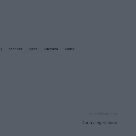
oș
scanner
Siret
Suceava
Vama
Articolul următor
Două alegeri bune