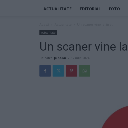
ACTUALITATE
EDITORIAL
FOTO
Acasă
Actualitate
Un scaner vine la Siret
Actualitate
Un scaner vine la
De către
Jupanu
-
17 iulie 2024