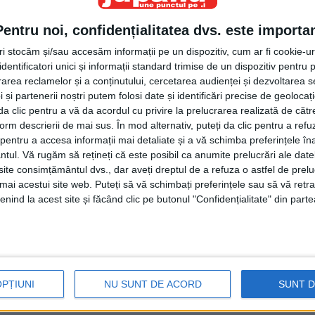
astfel de dispozitive”. Băi, băiatule, dar ce mare
Pentru noi, confidențialitatea dvs. este importa
Noi de la vacă avem, lapte, brînză și carne. Scuzați,
tri stocăm și/sau accesăm informații pe un dispozitiv, cum ar fi cookie-u
i de la scanerele astea? Explică Ministerul de
dentificatori unici și informații standard trimise de un dispozitiv pentru p
rea reclamelor și a conținutului, cercetarea audienței și dezvoltarea ser
amale, oferind astfel autorităților o modalitate
 și partenerii noștri putem folosi date și identificări precise de geoloca
r sau compartimentelor de transport mărfuri ale
i da clic pentru a vă da acordul cu privire la prelucrarea realizată de cătr
form descrierii de mai sus. În mod alternativ, puteți da clic pentru a refu
ilor să detecteze obiecte sau substanțe periculoase.
entru a accesa informații mai detaliate și a vă schimba preferințele în
ubstanțe interzise, nedeclarate sau disimulate care ar
ntul.
Vă rugăm să rețineți că este posibil ca anumite prelucrări ale date
te consimțământul dvs., dar aveți dreptul de a refuza o astfel de prelu
 drogurile. Permite identificarea substanțelor sau
umai acestui site web. Puteți să vă schimbați preferințele sau să vă ret
supra mediului înconjurător și care pot fi interzise
nind la acest site și făcând clic pe butonul "Confidențialitate" din parte
început pe 24 februarie 2022, iar de atunci pe la Siret
eci de mii de tiruri cu Dumnezeu cine știe ce, iar
ic afectate. Asta nu mai spune domnul Boloș, care ar
nister, și nu să se laude că nu știu ce mare brînză de
OPȚIUNI
NU SUNT DE ACORD
SUNT 