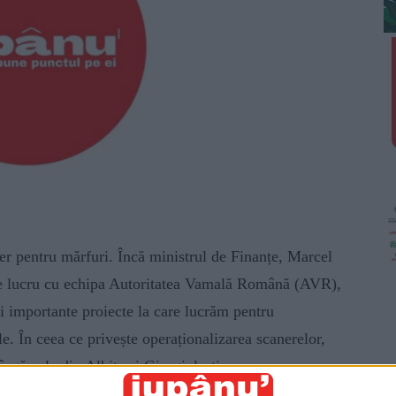
ner pentru mărfuri. Încă ministrul de Finanțe, Marcel
de lucru cu echipa Autoritatea Vamală Română (AVR),
i importante proiecte la care lucrăm pentru
e. În ceea ce privește operaționalizarea scanerelor,
îngă cele din Albița și Giurgiulești, vom avea un
rii, urmînd ca la sfîrșitul anului în vămile din