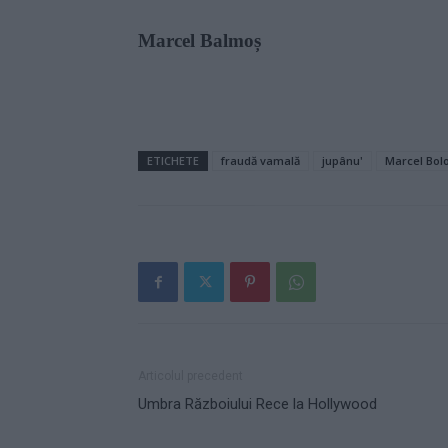
Marcel Balmoș
ETICHETE
fraudă vamală
jupânu'
Marcel Bol
Articolul precedent
Umbra Războiului Rece la Hollywood