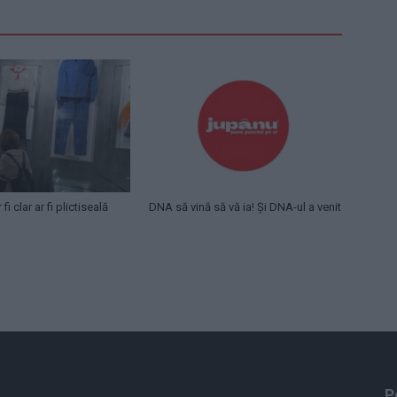
fi clar ar fi plictiseală
DNA să vină să vă ia! Și DNA-ul a venit
P