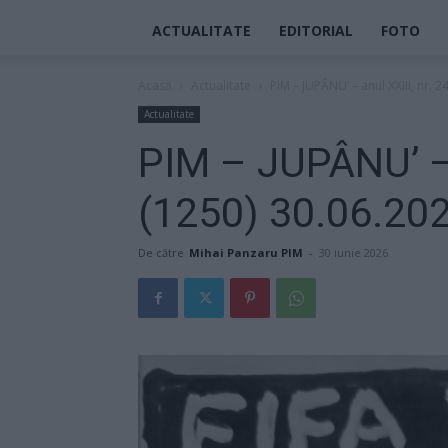
ACTUALITATE
EDITORIAL
FOTO
Acasă
Actualitate
PIM – JUPÂNU’ – anul XXIII, nr. 
Actualitate
PIM – JUPÂNU’ – 
(1250) 30.06.20
De către
Mihai Panzaru PIM
-
30 iunie 2026