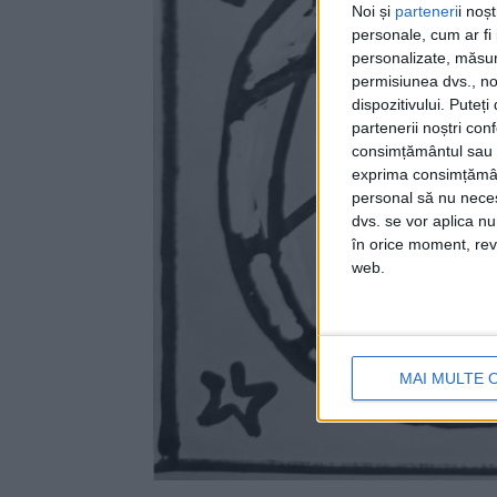
Noi și
parteneri
i noș
personale, cum ar fi i
personalizate, măsura
permisiunea dvs., noi
dispozitivului. Puteț
partenerii noștri con
consimțământul sau p
exprima consimțămâ
personal să nu necesi
dvs. se vor aplica n
în orice moment, reve
web.
MAI MULTE 