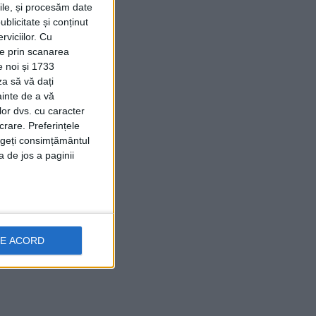
rile, și procesăm date
ublicitate și conținut
viciilor.
Cu
ție prin scanarea
e noi și 1733
za să vă dați
ainte de a vă
lor dvs. cu caracter
crare. Preferințele
rageți consimțământul
a de jos a paginii
DE ACORD