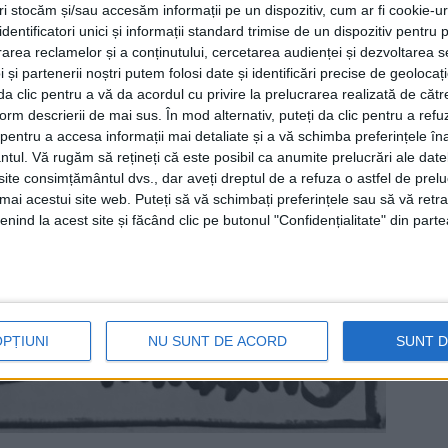
tri stocăm și/sau accesăm informații pe un dispozitiv, cum ar fi cookie-u
dentificatori unici și informații standard trimise de un dispozitiv pentru p
rea reclamelor și a conținutului, cercetarea audienței și dezvoltarea ser
 și partenerii noștri putem folosi date și identificări precise de geoloca
i da clic pentru a vă da acordul cu privire la prelucrarea realizată de cătr
form descrierii de mai sus. În mod alternativ, puteți da clic pentru a refu
entru a accesa informații mai detaliate și a vă schimba preferințele în
ntul.
Vă rugăm să rețineți că este posibil ca anumite prelucrări ale date
te consimțământul dvs., dar aveți dreptul de a refuza o astfel de prelu
umai acestui site web. Puteți să vă schimbați preferințele sau să vă ret
nind la acest site și făcând clic pe butonul "Confidențialitate" din parte
OPȚIUNI
NU SUNT DE ACORD
SUNT 