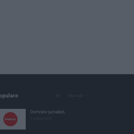
opulare
All
Mai mult
Domnilor jurnaliști,
9 august 2026