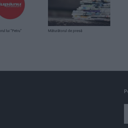
rul lui ”Petru”
Măturătorul de presă
P