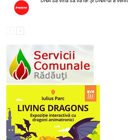
DNA să vină să vă ia! Și DNA-ul a venit