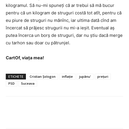
kilogramul. Să nu-mi spuneți că ar trebui să mă bucur
pentru că un kilogram de struguri costă tot atît, pentru că
eu piure de struguri nu mănînc, iar ultima dată cînd am
încercat să prăjesc strugurii nu mi-a ieșit. Eventual aș
putea încerca un borș de struguri, dar nu știu dacă merge
cu tarhon sau doar cu pătrunjel.
CartOf, viața mea!
ETICHETE
Cristian Șologon
inflație
jupânu'
prețuri
PSD
Suceava