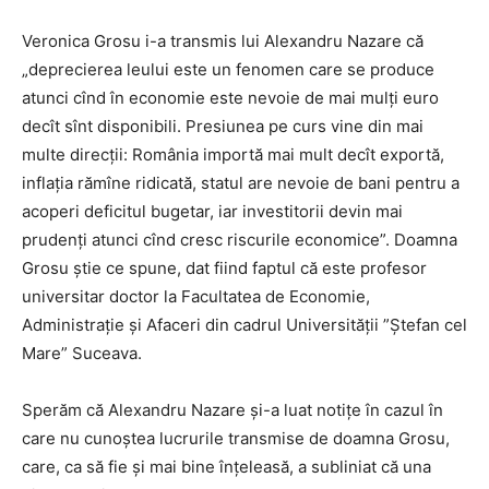
Veronica Grosu i-a transmis lui Alexandru Nazare că
„deprecierea leului este un fenomen care se produce
atunci cînd în economie este nevoie de mai mulți euro
decît sînt disponibili. Presiunea pe curs vine din mai
multe direcții: România importă mai mult decît exportă,
inflația rămîne ridicată, statul are nevoie de bani pentru a
acoperi deficitul bugetar, iar investitorii devin mai
prudenți atunci cînd cresc riscurile economice”. Doamna
Grosu știe ce spune, dat fiind faptul că este profesor
universitar doctor la Facultatea de Economie,
Administrație și Afaceri din cadrul Universității ”Ștefan cel
Mare” Suceava.
Sperăm că Alexandru Nazare și-a luat notițe în cazul în
care nu cunoștea lucrurile transmise de doamna Grosu,
care, ca să fie și mai bine înțeleasă, a subliniat că una