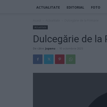
ACTUALITATE
EDITORIAL
FOTO
Acasă
Actualitate
Dulcegărie de la Primărie
Actualitate
Dulcegărie de la 
De către
Jupanu
-
10 octombrie 2025