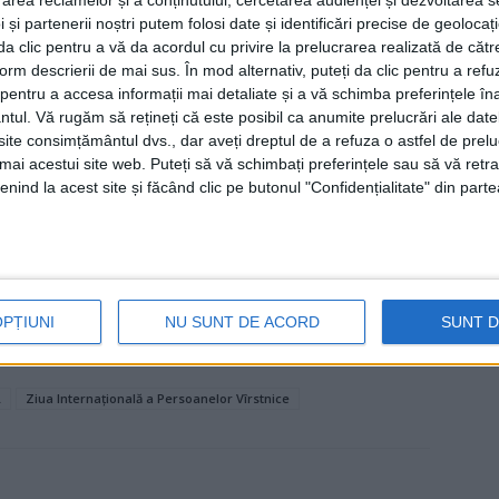
oarea și jertfa generației care astăzi este alcătuită
 și partenerii noștri putem folosi date și identificări precise de geoloca
i da clic pentru a vă da acordul cu privire la prelucrarea realizată de cătr
l, recunoștința și toată prețuirea noastră! Vă dorim să
form descrierii de mai sus. În mod alternativ, puteți da clic pentru a refu
iniște, pentru a vă bucura din plin de dragostea celor
entru a accesa informații mai detaliate și a vă schimba preferințele în
ntul.
Vă rugăm să rețineți că este posibil ca anumite prelucrări ale date
te consimțământul dvs., dar aveți dreptul de a refuza o astfel de prelu
umai acestui site web. Puteți să vă schimbați preferințele sau să vă ret
nind la acest site și făcând clic pe butonul "Confidențialitate" din parte
cu autobuzele TPL, dar a mai găsit prin cămară atîta
gratuitățile pentru transportul public pentru toți
ici și foarte mici.
OPȚIUNI
NU SUNT DE ACORD
SUNT 
L
Ziua Internațională a Persoanelor Vîrstnice