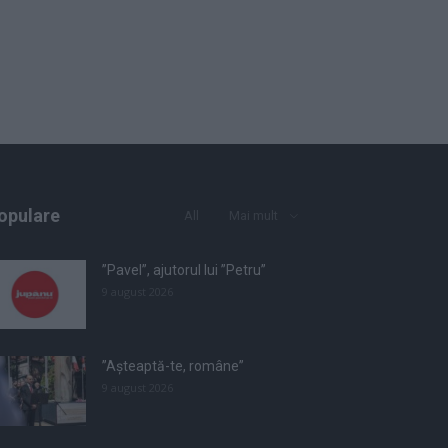
opulare
All
Mai mult
”Pavel”, ajutorul lui ”Petru”
9 august 2026
”Așteaptă-te, române”
9 august 2026