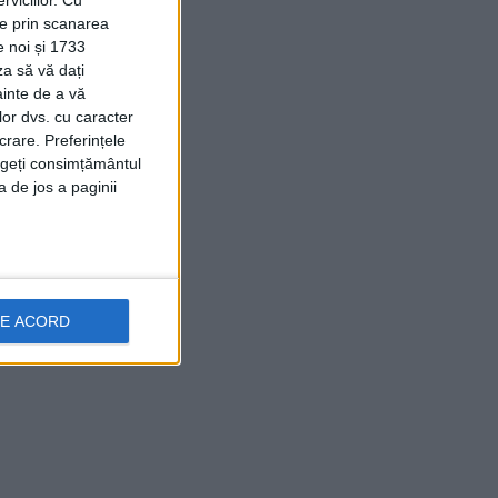
ție prin scanarea
e noi și 1733
za să vă dați
ainte de a vă
lor dvs. cu caracter
crare. Preferințele
rageți consimțământul
a de jos a paginii
DE ACORD