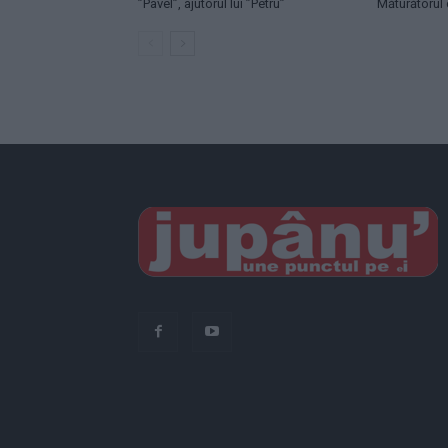
”Pavel”, ajutorul lui ”Petru”
Măturătorul