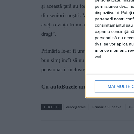
și această țară au fost clădite cu munca, sud
permisiunea dvs., noi
dispozitivului. Puteț
din seniorii noștri. Vă transmitem respectu
partenerii noștri con
aveți o viață frumoasă, multă sănătate și l
consimțământul sau p
exprima consimțămâ
dragi”.
personal să nu necesi
dvs. se vor aplica n
în orice moment, reve
Primăria le-ar fi urat și călătorie plăcută 
web.
bun simț încît să nu o facă, după ce a tăiat 
pensionarii, inclusiv pentru cei cu pensii m
Cu autoBuzele umflate
MAI MULTE 
ETICHETE
dulcegăraie
Primăria Suceava
TP