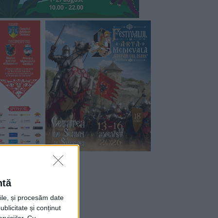
ntă
rile, și procesăm date
ublicitate și conținut
viciilor.
Cu