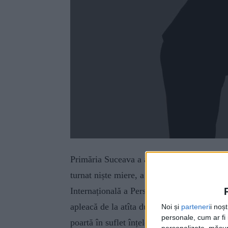
Primăria Suceava a adunat de-a valma niște
turnat niște miere, a mestecat bine și apoi 
Internațională a Persoanelor Vîrstnice, igno
apleacă de la atîta dulcegăraie: ”Pentru no
Noi și
parteneri
i noș
personale, cum ar fi i
poartă în suflet înțelepciunea anilor, bunăt
personalizate, măsura