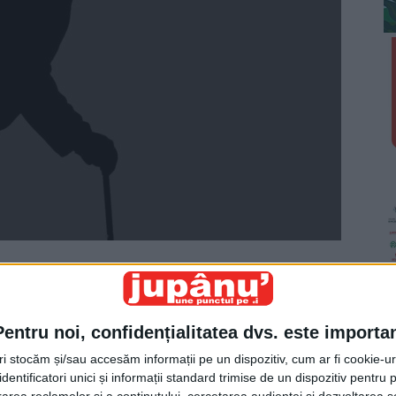
 cuvinte frumoase pe care le-a pus într-un bol, a
le-a servit preparatul pensionarilor de Ziua
Pentru noi, confidențialitatea dvs. este importa
rînd faptul că unii dintre ei au diabet ori că li se
i nu sunteți doar persoane vârstnice, ci oameni care
tri stocăm și/sau accesăm informații pe un dispozitiv, cum ar fi cookie-u
dentificatori unici și informații standard trimise de un dispozitiv pentru p
atea inimii și bogăția experienței de viață. Acest oraș
rea reclamelor și a conținutului, cercetarea audienței și dezvoltarea ser