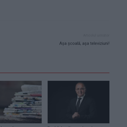
Articolul următor
Așa școală, așa televiziuni!