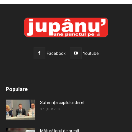
Facebook
Youtube
All
Recomandate
Tot timpul populare
Populare
Mai mult
Suferința copilului din el
8 august 2026
Măturătorul de presă