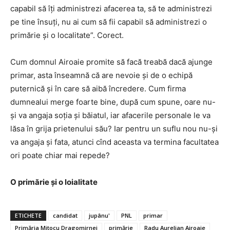
capabil să îți administrezi afacerea ta, să te administrezi
pe tine însuți, nu ai cum să fii capabil să administrezi o
primărie și o localitate”. Corect.
Cum domnul Airoaie promite să facă treabă dacă ajunge
primar, asta înseamnă că are nevoie și de o echipă
puternică și în care să aibă încredere. Cum firma
dumnealui merge foarte bine, după cum spune, oare nu-
și va angaja soția și băiatul, iar afacerile personale le va
lăsa în grija prietenului său? Iar pentru un suflu nou nu-și
va angaja și fata, atunci cînd aceasta va termina facultatea
ori poate chiar mai repede?
O primărie și o loialitate
ETICHETE
candidat
jupânu'
PNL
primar
Primăria Mitocu Dragomirnei
primărie
Radu Aurelian Airoaie