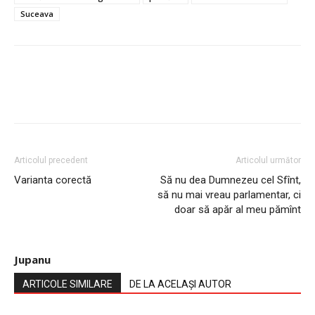
Suceava
Articolul precedent
Articolul următor
Varianta corectă
Să nu dea Dumnezeu cel Sfînt,
să nu mai vreau parlamentar, ci
doar să apăr al meu pămînt
Jupanu
ARTICOLE SIMILARE
DE LA ACELAȘI AUTOR