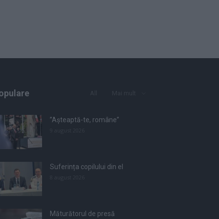
opulare
All
Mai mult
”Așteaptă-te, române”
9 august 2026
Suferința copilului din el
8 august 2026
Măturătorul de presă