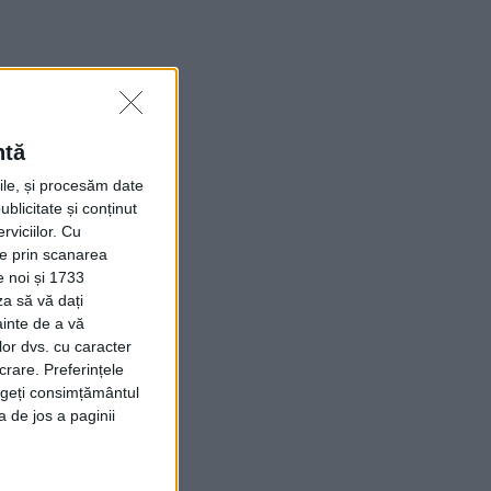
ntă
rile, și procesăm date
ublicitate și conținut
viciilor.
Cu
ție prin scanarea
e noi și 1733
za să vă dați
ainte de a vă
lor dvs. cu caracter
crare. Preferințele
rageți consimțământul
a de jos a paginii