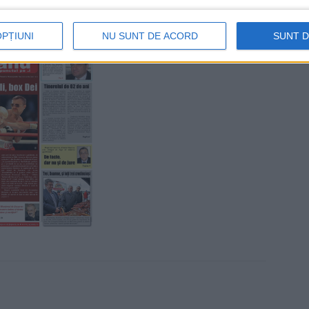
OPȚIUNI
NU SUNT DE ACORD
SUNT 