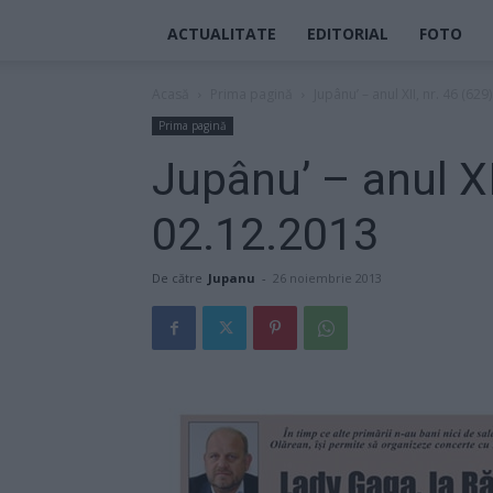
ACTUALITATE
EDITORIAL
FOTO
Acasă
Prima pagină
Jupânu’ – anul XII, nr. 46 (62
Prima pagină
Jupânu’ – anul XI
02.12.2013
De către
Jupanu
-
26 noiembrie 2013