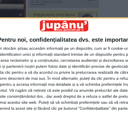
Pentru noi, confidențialitatea dvs. este importa
tri stocăm și/sau accesăm informații pe un dispozitiv, cum ar fi cookie-u
dentificatori unici și informații standard trimise de un dispozitiv pentru p
rea reclamelor și a conținutului, cercetarea audienței și dezvoltarea ser
 și partenerii noștri putem folosi date și identificări precise de geoloca
i da clic pentru a vă da acordul cu privire la prelucrarea realizată de cătr
form descrierii de mai sus. În mod alternativ, puteți da clic pentru a refu
entru a accesa informații mai detaliate și a vă schimba preferințele în
ntul.
Vă rugăm să rețineți că este posibil ca anumite prelucrări ale date
te consimțământul dvs., dar aveți dreptul de a refuza o astfel de prelu
umai acestui site web. Puteți să vă schimbați preferințele sau să vă ret
nind la acest site și făcând clic pe butonul "Confidențialitate" din parte