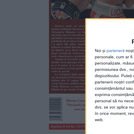
Noi și
parteneri
i noș
personale, cum ar fi i
personalizate, măsura
permisiunea dvs., noi
dispozitivului. Puteț
partenerii noștri con
consimțământul sau p
exprima consimțămâ
personal să nu necesi
dvs. se vor aplica n
în orice moment, reve
web.