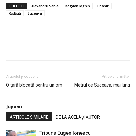
ETICHETE
Alexandru Sahia
bogdan loghin
jupânu'
Rădăuți
Suceava
Articolul precedent
Articolul următor
O țară blocată pentru un om
Metrul de Suceava, mai lung
Jupanu
ARTICOLE SIMILARE
DE LA ACELAȘI AUTOR
Tribuna Eugen Ionescu