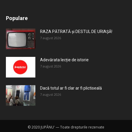
All
Recomandate
Tot timpul populare
Populare
Mai mult
RAZA PĂTRATĂ și DESTUL DE URIAȘĂ!
7 august 2026
Adevărata lecție de istorie
7 august 2026
Dacă totul ar fi clar ar fi plictiseală
7 august 2026
© 2020 JUPÂNU' — Toate drepturile rezervate