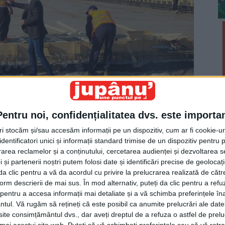
Pentru noi, confidențialitatea dvs. este importa
tri stocăm și/sau accesăm informații pe un dispozitiv, cum ar fi cookie-u
dentificatori unici și informații standard trimise de un dispozitiv pentru p
rea reclamelor și a conținutului, cercetarea audienței și dezvoltarea ser
 și partenerii noștri putem folosi date și identificări precise de geoloca
i da clic pentru a vă da acordul cu privire la prelucrarea realizată de cătr
an, a fost din nou la podul de la Milișăuți, ca să
form descrierii de mai sus. În mod alternativ, puteți da clic pentru a refu
ea mîna cu meseriașii: ”Haideți, domnule meseriaș,
entru a accesa informații mai detaliate și a vă schimba preferințele în
ntul.
Vă rugăm să rețineți că este posibil ca anumite prelucrări ale date
e să mă strîngeți bărbătește, că poate așa uit de
te consimțământul dvs., dar aveți dreptul de a refuza o astfel de prelu
 am pe măsură ce se apropie alegerile”.