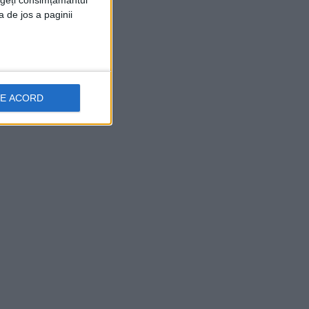
rageți consimțământul
a de jos a paginii
DE ACORD