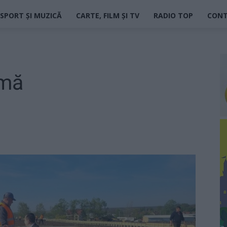
SPORT ȘI MUZICĂ
CARTE, FILM ȘI TV
RADIO TOP
CON
imă