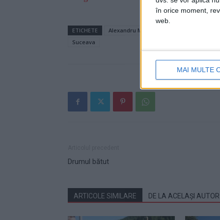
dvs. se vor aplica n
în orice moment, reve
web.
ETICHETE
Alexandru Moldovan
jupânu'
munc
Suceava
MAI MULTE 
Articolul precedent
Drumul bătut
ARTICOLE SIMILARE
DE LA ACELAȘI AUTOR