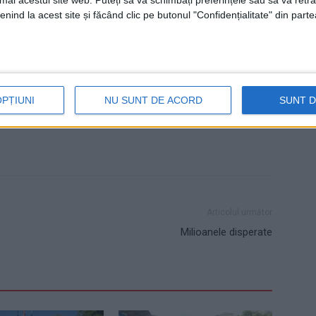
umai acestui site web. Puteți să vă schimbați preferințele sau să vă ret
nind la acest site și făcând clic pe butonul "Confidențialitate" din parte
itori
pod Milișăuți
strîngere de inimă
strîngere de mînă
OPȚIUNI
NU SUNT DE ACORD
SUNT 
Articolul următor
Milioanele disperate