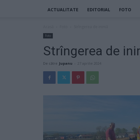
ACTUALITATE
EDITORIAL
FOTO
Acasă
Foto
Strîngerea de inimă
Foto
Strîngerea de in
De către
Jupanu
-
27 aprilie 2024