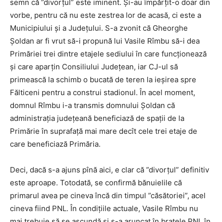
semn că ”divorțul” este iminent. Și-au împărțit-o doar din
vorbe, pentru că nu este zestrea lor de acasă, ci este a
Municipiului și a Județului. S-a zvonit că Gheorghe
Șoldan ar fi vrut să-i propună lui Vasile Rîmbu să-i dea
Primăriei trei dintre etajele sediului în care funcționează
și care aparțin Consiliului Județean, iar CJ-ul să
primească la schimb o bucată de teren la ieșirea spre
Fălticeni pentru a construi stadionul. În acel moment,
domnul Rîmbu i-a transmis domnului Șoldan că
administrația județeană beneficiază de spații de la
Primărie în suprafață mai mare decît cele trei etaje de
care beneficiază Primăria.
Deci, dacă s-a ajuns pînă aici, e clar că ”divorțul” definitiv
este aproape. Totodată, se confirmă bănuielile că
primarul avea pe cineva încă din timpul ”căsătoriei”, acel
cineva fiind PNL. În condițiile actuale, Vasile Rîmbu nu
mai trebuie să se ascundă și s-a aruncat în brațele PNL în