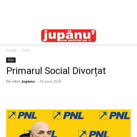
Acasă
Foto
Foto
Primarul Social Divorțat
De către
Jupanu
-
16 iunie 2026