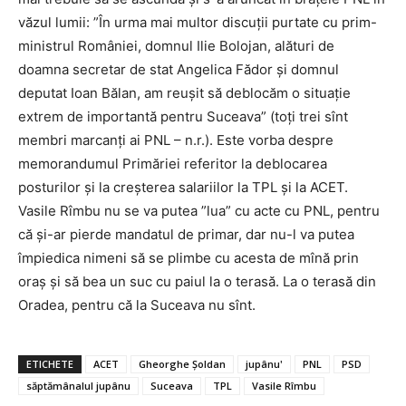
văzul lumii: ”
În urma mai multor discuții purtate cu prim-
ministrul României, domnul Ilie Bolojan, alături de
doamna secretar de stat Angelica Fădor și domnul
deputat Ioan Bălan, am reușit să deblocăm o situație
extrem de importantă pentru Suceava” (toți trei sînt
membri marcanți ai PNL – n.r.). Este vorba despre
memorandumul Primăriei referitor la deblocarea
posturilor și la creșterea salariilor la TPL și la ACET.
Vasile Rîmbu nu se va putea ”lua” cu acte cu PNL, pentru
că și-ar pierde mandatul de primar, dar nu-l va putea
împiedica nimeni să se plimbe cu acesta de mînă prin
oraș și să bea un suc cu paiul la o terasă. La o terasă din
Oradea, pentru că la Suceava nu sînt.
ETICHETE
ACET
Gheorghe Șoldan
jupânu'
PNL
PSD
săptămânalul jupânu
Suceava
TPL
Vasile Rîmbu