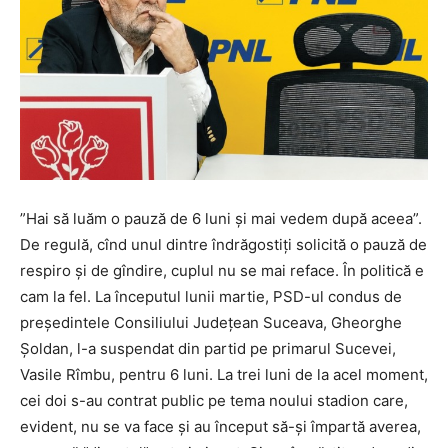
”
Hai să luăm o pauză de 6 luni și mai vedem după aceea”.
De regulă, cînd unul dintre îndrăgostiți solicită o pauză de
respiro și de gîndire, cuplul nu se mai reface. În politică e
cam la fel. La începutul lunii martie, PSD-ul condus de
președintele Consiliului Județean Suceava, Gheorghe
Șoldan, l-a suspendat din partid pe primarul Sucevei,
Vasile Rîmbu, pentru 6 luni. La trei luni de la acel moment,
cei doi s-au contrat public pe tema noului stadion care,
evident, nu se va face și au început să-și împartă averea,