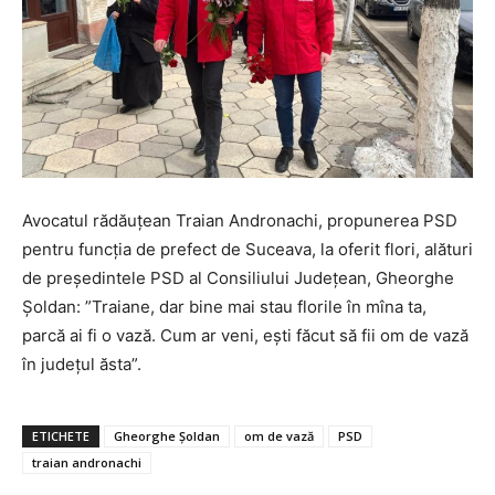
Avocatul rădăuțean Traian Andronachi, propunerea PSD
pentru funcția de prefect de Suceava, la oferit flori, alături
de președintele PSD al Consiliului Județean, Gheorghe
Șoldan: ”Traiane, dar bine mai stau florile în mîna ta,
parcă ai fi o vază. Cum ar veni, ești făcut să fii om de vază
în județul ăsta”.
ETICHETE
Gheorghe Șoldan
om de vază
PSD
traian andronachi