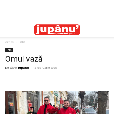
Acasă
Foto
Foto
Omul vază
De către
Jupanu
-
12 februarie 2025