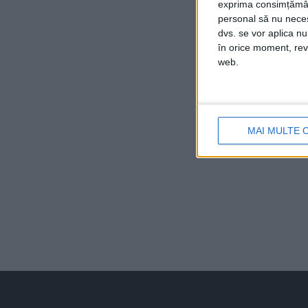
exprima consimțămâ
personal să nu necesi
dvs. se vor aplica n
în orice moment, reve
web.
MAI MULTE 