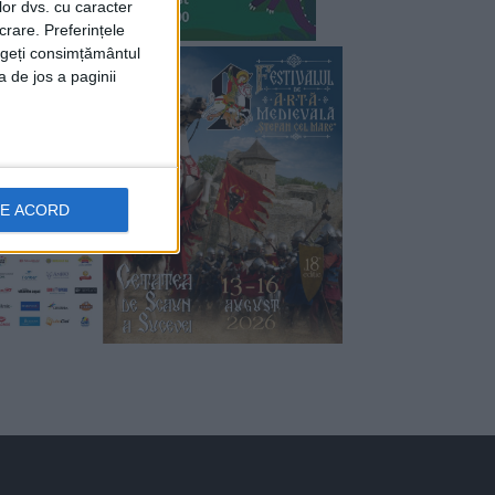
lor dvs. cu caracter
crare. Preferințele
rageți consimțământul
a de jos a paginii
DE ACORD