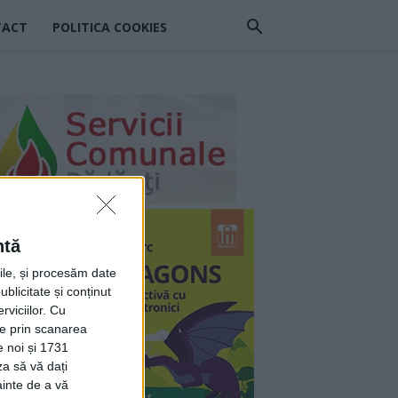
TACT
POLITICA COOKIES
ntă
rile, și procesăm date
ublicitate și conținut
viciilor.
Cu
ție prin scanarea
e noi și 1731
za să vă dați
ainte de a vă