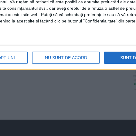
ntul.
Vă rugăm să rețineți că este posibil ca anumite prelucrări ale date
te consimțământul dvs., dar aveți dreptul de a refuza o astfel de prelu
umai acestui site web. Puteți să vă schimbați preferințele sau să vă ret
nind la acest site și făcând clic pe butonul "Confidențialitate" din parte
OPȚIUNI
NU SUNT DE ACORD
SUNT 