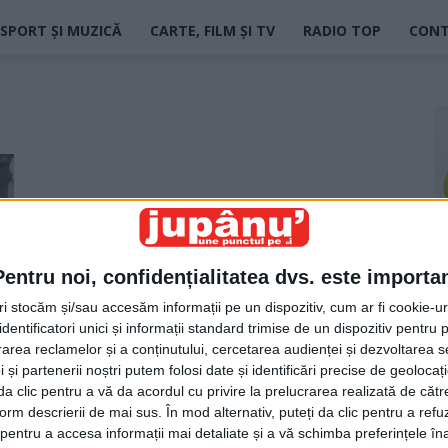
SPORT ȘI MUZICĂ
CARTE, FILM ȘI TV
RADIO TOP
CON
Pentru noi, confidențialitatea dvs. este importa
tri stocăm și/sau accesăm informații pe un dispozitiv, cum ar fi cookie-u
dentificatori unici și informații standard trimise de un dispozitiv pentru p
rea reclamelor și a conținutului, cercetarea audienței și dezvoltarea ser
 și partenerii noștri putem folosi date și identificări precise de geoloca
i da clic pentru a vă da acordul cu privire la prelucrarea realizată de cătr
form descrierii de mai sus. În mod alternativ, puteți da clic pentru a refu
entru a accesa informații mai detaliate și a vă schimba preferințele în