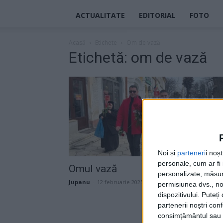
ACTUALITATE
EDITORIAL
FOTO
Acasă
Etichete
Om de vază
Etichetă: om de vază
Noi și
parteneri
i noș
personale, cum ar fi i
Omul vază
personalizate, măsura
Jupanu
-
12 februarie 2025
permisiunea dvs., noi
dispozitivului. Puteț
partenerii noștri con
consimțământul sau p