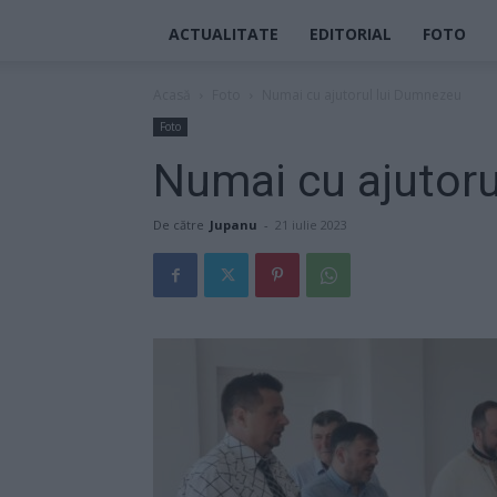
ACTUALITATE
EDITORIAL
FOTO
Acasă
Foto
Numai cu ajutorul lui Dumnezeu
Foto
Numai cu ajutor
De către
Jupanu
-
21 iulie 2023