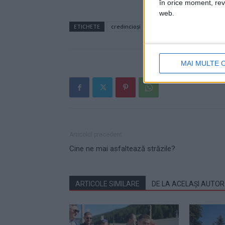
în orice moment, reve
web.
ETICHETE
credincioși
jupânu'
Liteni
sfinți
MAI MULTE 
Articolul precedent
Cine ne mai asfaltează străzile?
ARTICOLE SIMILARE
DE LA ACELAȘI AUTOR