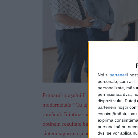
Noi și
parteneri
i noș
personale, cum ar fi i
personalizate, măsura
permisiunea dvs., noi
Primarul orașului Liteni, Tomiță Onisii, la 
dispozitivului. Puteț
modernizată: ”Cu ajutorul lui Dumnezeu am 
partenerii noștri con
consimțământul sau p
românul, îi întinzi un deget și el îți ia to
exprima consimțămâ
obținem rezultate bune, dar și nimeni să n
personal să nu necesi
sîntem siguri că și adversarii noștri sînt l
dvs. se vor aplica n