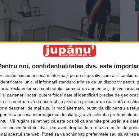
Pentru noi, confidențialitatea dvs. este importa
tri stocăm și/sau accesăm informații pe un dispozitiv, cum ar fi cookie-u
dentificatori unici și informații standard trimise de un dispozitiv pentru p
rea reclamelor și a conținutului, cercetarea audienței și dezvoltarea ser
 și partenerii noștri putem folosi date și identificări precise de geoloca
slujba de sfințire a bazei sportive care a fost
i da clic pentru a vă da acordul cu privire la prelucrarea realizată de cătr
terminat și lucrarea asta. Și pentru că așa-i
form descrierii de mai sus. În mod alternativ, puteți da clic pentru a refu
entru a accesa informații mai detaliate și a vă schimba preferințele în
ată mîna, să ne rugăm la Domnul să ne ajute și să
ntul.
Vă rugăm să rețineți că este posibil ca anumite prelucrări ale date
u se accidenteze. Nimeni de la noi, pentru că nu
te consimțământul dvs., dar aveți dreptul de a refuza o astfel de prelu
a fel de credincioși. Doamne-ajută în continuare!”.
umai acestui site web. Puteți să vă schimbați preferințele sau să vă ret