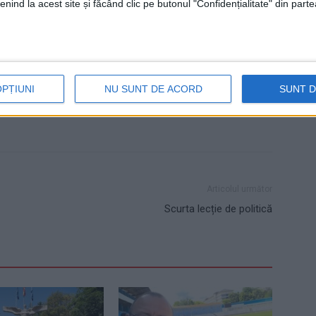
nind la acest site și făcând clic pe butonul "Confidențialitate" din parte
re
slujbă
Suceava
Tomiță Onisii
OPȚIUNI
NU SUNT DE ACORD
SUNT 
Articolul următor
Scurta lecție de politică