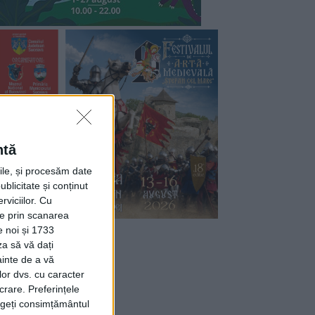
ntă
rile, și procesăm date
ublicitate și conținut
viciilor.
Cu
ție prin scanarea
e noi și 1733
za să vă dați
ainte de a vă
lor dvs. cu caracter
crare. Preferințele
rageți consimțământul