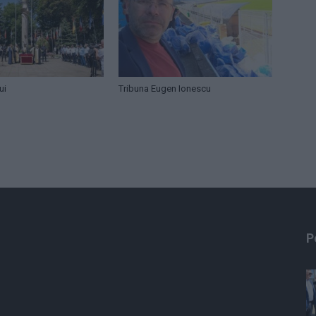
ui
Tribuna Eugen Ionescu
P