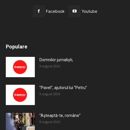
Facebook
Youtube
All
Recomandate
Tot timpul populare
Populare
Mai mult
Domnilor jurnaliști,
9 august 2026
”Pavel”, ajutorul lui ”Petru”
9 august 2026
”Așteaptă-te, române”
9 august 2026