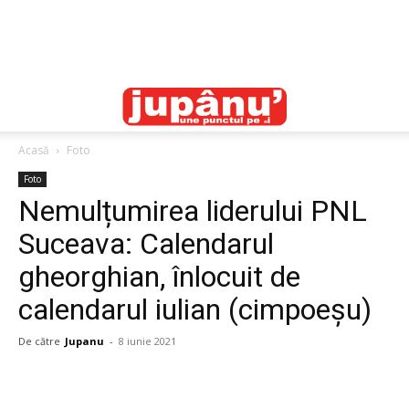
Acasă
Foto
Foto
Nemulțumirea liderului PNL
Suceava: Calendarul
gheorghian, înlocuit de
calendarul iulian (cimpoeșu)
De către
Jupanu
-
8 iunie 2021