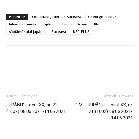
ETICHETE
Consiliului Județean Suceava
Gheorghe Flutur
Iulian Cimpoeșu
jupânu'
Ludovic Orban
PNL
săptămânalul jupânu
Suceava
USR-PLUS
Articolul precedent
Articolul următor
JUPÂNU’ – anul XX, nr. 21
PIM – JUPÂNU’ – anul XX, nr.
(1002) 08.06.2021-14.06.2021
21 (1002) 08.06.2021-
14.06.2021