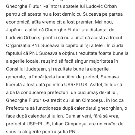
Gheorghe Flutur i-a întors spatele lui Ludovic Orban
pentru că acesta nu a fost darnic cu Suceava pe partea
economică, atîta vreme cît a fost premier. Mai nou,
Jupânu` a aflat că Gheorghe Flutur s-a distanțat de
Ludovic Orban și pentru că nu a uitat că acesta a trecut
Organizația PNL Suceava la capitolul ”și altele”. În ciuda
faptului că PNL Suceava a obținut rezultate foarte bune la
alegerile locale, reușind să facă singur majoritatea în
Consiliul Județean, și rezultate bune la alegerile
generale, la împărțeala funcțiilor de prefect, Suceava
liberală a fost dată pe mîna USR-PLUS. Astfel, în loc să
aibă la conducerea prefecturii un buciumaș de-al lui,
Gheorghe Flutur s-a trezit cu Iulian Cimpoeșu. În loc ca
Prefectura să funcționeze după calendarul gheorghian, o
face după calendarul iulian. Cum ar veni, fără să vrea,
prefectul USR-PLUS, Iulian Cimpoeșu, are un cuvînt de
spus la alegerile pentru șefia PNL.