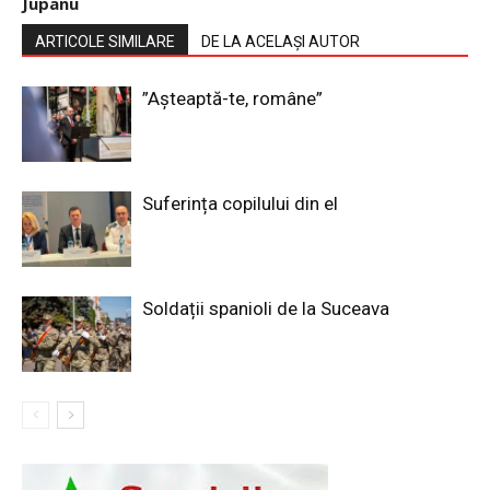
Jupanu
ARTICOLE SIMILARE
DE LA ACELAȘI AUTOR
”Așteaptă-te, române”
Suferința copilului din el
Soldații spanioli de la Suceava